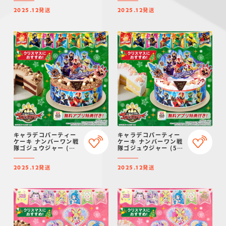
発送・クリスマス予
予約】
発送
発送
約】
2025.12
2025.12
キャラデコパーティー
キャラデコパーティー
ケーキ ナンバーワン戦
ケーキ ナンバーワン戦
隊ゴジュウジャー (チ
隊ゴジュウジャー (5号
ョコクリーム)(5号サ
サイズ)【2025年12月
イズ)【2025年12月発
発送・クリスマス予
発送
発送
送・クリスマス予約】
約】
2025.12
2025.12