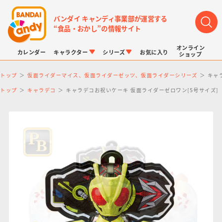
バンダイ キャンディ事業部が運営する
“食品・おかし”の情報サイト
オンライン
カレンダー
キャラクター
シリーズ
お気に入り
ショップ
トップ
仮面ライダーマイス、仮面ライダーゼッツ、仮面ライダーシリーズ
キャ
トップ
キャラデコ
キャラデコお祝いケーキ 仮面ライダーゼロワン[5号サイズ]
LINK TRAVELERS
チョコボックス
プリキュアシリーズ
チョコサプ
ドラゴンボール
ポケモンキッズ