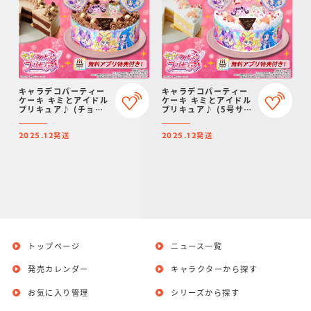
キャラデコパーティー
キャラデコパーティー
ケーキ キミとアイドル
ケーキ キミとアイドル
プリキュア♪ (チョコ
プリキュア♪ (5号サイ
クリーム)(5号サイズ)
ズ)【2025年12月発
【2025年12月発送・
送・クリスマス予約】
発送
発送
クリスマス予約】
2025.12
2025.12
トップページ
ニュース一覧
発売カレンダー
キャラクターから探す
お気に入り管理
シリーズから探す