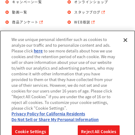
キャンペーン一覧
オンラインショップ
動画一覧
スタッフブログ
商品アンケート
WEB取説
We use unique personal identifier such as cookies to
お問い合わせ
個人情報保護方針
analyze our traffic and to personalize content and ads.
Please click
here
to see more details about how we use
利用規約
cookies and the retention period of each cookie. We may
sell or share information about your use of our website
Do Not Sell or Share My Personal
to/with our analytics and advertising partners, who may
Information
combine it with other information that you have
provided to them or that they have collected from your
アレルギー情報
use of their services. However, we do not set and use
cookies for our users under 16 years of age. Please click
“Reject All Cookies” if you are under the age of 16 or to
reject all cookies. To customize your cookie settings,
please click “Cookie Settings”.
Privacy Policy for California Residents
©BANDAI
Do Not Sell or Share My Personal Information
▼コピーライト一覧を表示する
Cookie Settings
Reject All Cookies