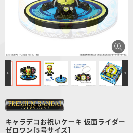
仮面ライダーシリー
キャラパキ
にふぉるめーしょん
ガンダムシリーズ
ポケモンスケールワ
アンパンマン
たまご
ま
ズ
＆スクエアシール
ールド
PROJECT R.E.D.・
つりグミ
ポケットモンスター
SMPシリーズ
サンリオキャラクタ
キャラデコ
わ
スーパー戦隊シリー
ーズ
ズ
キャラデコお祝いケーキ 仮面ライダー
ゼロワン[5号サイズ]