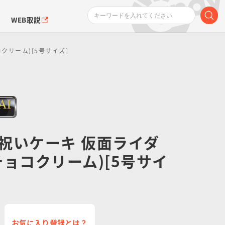
WEB取説
クリーム)[5号サイズ]
祝いケーキ 仮面ライダ
ンダムシリーズ
ふぉるめーしょん＆
ポケットモンスター
SMPシリーズ
ドラゴン
ポケモン
クエアシール
チョコクリーム)[5号サイ
お気に入り登録とは？