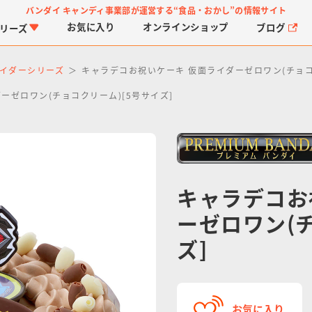
バンダイ キャンディ事業部が運営する
“食品・おかし”の情報サイト
お気に入り
オンライン
ショップ
ブログ
リーズ
イダーシリーズ
キャラデコお祝いケーキ 仮面ライダーゼロワン(チョコ
ーゼロワン(チョコクリーム)[5号サイズ]
キャラデコお
PROJECT R.E.D.・ス
つりグミ
プリキュアシリーズ
チョコサプ
ガ
に
ーパー戦隊シリーズ
ス
ーゼロワン(
ズ]
お気に入り