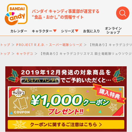
バンダイ キャンディ事業部が運営する
“食品・おかし”の情報サイト
オンライン
カレンダー
キャラクター
シリーズ
お気に入り
ショップ
トップ
PROJECT R.E.D.・スーパー戦隊シリーズ
【特典あり】キャラデコクリ
トップ
キャラデコ
【特典あり】キャラデコクリスマス 騎士竜戦隊リュウソウジャ
LINK TRAVELERS
チョコボックス
プリキュアシリーズ
チョコサプ
ドラゴンボール
ポケモンキッズ