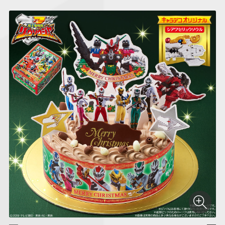
仮面ライダーシリー
キャラパキ
にふぉるめーしょん
ガンダムシリーズ
ポケモンスケールワ
アンパンマン
たまご
ま
ズ
＆スクエアシール
ールド
PROJECT R.E.D.・
つりグミ
ポケットモンスター
SMPシリーズ
サンリオキャラクタ
キャラデコ
わ
スーパー戦隊シリー
ーズ
ズ