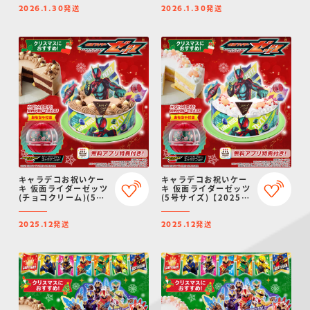
発送
発送
2026.1.30
2026.1.30
キャラデコお祝いケー
キャラデコお祝いケー
キ 仮面ライダーゼッツ
キ 仮面ライダーゼッツ
(チョコクリーム)(5号
(5号サイズ)【2025年
サイズ)【2025年12月
12月発送・クリスマス
発送・クリスマス予
予約】
発送
発送
約】
2025.12
2025.12