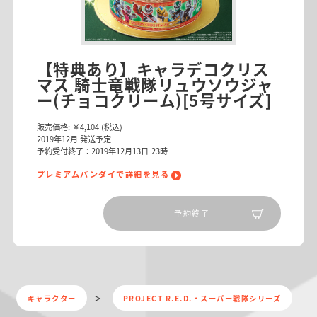
【特典あり】キャラデコクリス
マス 騎士竜戦隊リュウソウジャ
ー(チョコクリーム)[5号サイズ]
販売価格:
￥4,104
(税込)
2019
年
12
月 発送予定
予約受付終了：2019年12月13日 23時
プレミアムバンダイで詳細を見る
予約終了
キャラクター
PROJECT R.E.D.・スーパー戦隊シリーズ