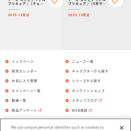
プリキュア♪ (チョコ
プリキュア♪ (5号サイ
クリーム)(5号サイズ)
ズ)【2025年12月発
【2025年12月発送・
送・クリスマス予約】
発送
発送
クリスマス予約】
2025.12
2025.12
トップページ
ニュース一覧
発売カレンダー
キャラクターから探す
お気に入り管理
シリーズから探す
キャンペーン一覧
オンラインショップ
動画一覧
スタッフブログ
商品アンケート
WEB取説
We use unique personal identifier such as cookies to