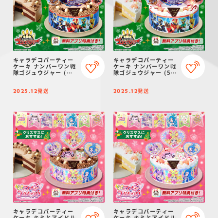
キャラデコパーティー
キャラデコパーティー
ケーキ ナンバーワン戦
ケーキ ナンバーワン戦
隊ゴジュウジャー (チ
隊ゴジュウジャー (5号
ョコクリーム)(5号サ
サイズ)【2025年12月
イズ)【2025年12月発
発送・クリスマス予
発送
発送
送・クリスマス予約】
約】
2025.12
2025.12
キャラデコパーティー
キャラデコパーティー
ケーキ キミとアイドル
ケーキ キミとアイドル