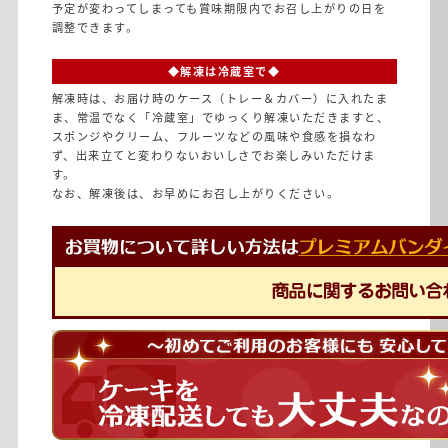
予定が変わってしまっても賞味期限内でお召し上がりの日を
調整できます。
◆解凍は冷蔵室で◆
解凍時は、お届け時のケース（トレー＆カバー）に入れたま
ま、常温でなく「冷蔵室」でゆっくり解凍いただきますと、
スポンジやクリーム、フルーツなどの風味や食感を損なわ
ず、出来立てと変わりないおいしさでお楽しみいただけま
す。
なお、解凍後は、お早めにお召し上がりください。