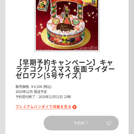
【早期予約キャンペーン】キャ
ラデコクリスマス 仮面ライダー
ゼロワン[5号サイズ]
販売価格:
￥4,104
(税込)
2019
年
12
月 発送予定
予約受付終了：2019年11月11日 23時
プレミアムバンダイで詳細を見る
予約終了