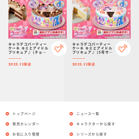
キャラデコパーティー
キャラデコパーティー
ケーキ キミとアイドル
ケーキ キミとアイドル
プリキュア♪ (チョコ
プリキュア♪ (5号サイ
クリーム)(5号サイズ)
ズ)【2025年12月発
【2025年12月発送・
送・クリスマス予約】
発送
発送
クリスマス予約】
2025.12
2025.12
トップページ
ニュース一覧
発売カレンダー
キャラクターから探す
お気に入り管理
シリーズから探す