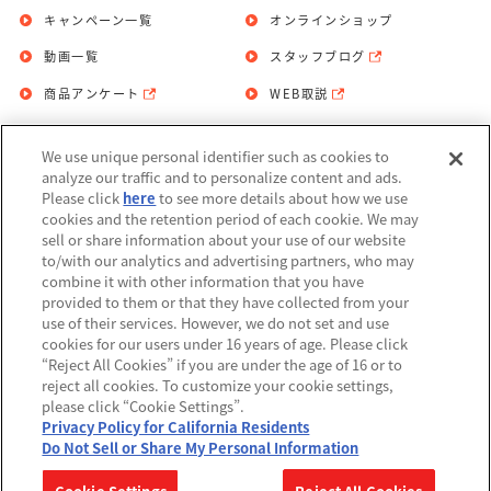
キャンペーン一覧
オンラインショップ
動画一覧
スタッフブログ
商品アンケート
WEB取説
We use unique personal identifier such as cookies to
お問い合わせ
個人情報保護方針
analyze our traffic and to personalize content and ads.
Please click
here
to see more details about how we use
利用規約
cookies and the retention period of each cookie. We may
sell or share information about your use of our website
Do Not Sell or Share My Personal
to/with our analytics and advertising partners, who may
Information
combine it with other information that you have
provided to them or that they have collected from your
アレルギー情報
use of their services. However, we do not set and use
cookies for our users under 16 years of age. Please click
“Reject All Cookies” if you are under the age of 16 or to
reject all cookies. To customize your cookie settings,
please click “Cookie Settings”.
Privacy Policy for California Residents
©BANDAI
Do Not Sell or Share My Personal Information
▼コピーライト一覧を表示する