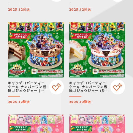
サイズ)【2025年12月
12月発送・クリスマス
発送・クリスマス予
予約】
発送
発送
約】
2025.12
2025.12
キャラデコパーティー
キャラデコパーティー
ケーキ ナンバーワン戦
ケーキ ナンバーワン戦
隊ゴジュウジャー (チ
隊ゴジュウジャー (5号
ョコクリーム)(5号サ
サイズ)【2025年12月
イズ)【2025年12月発
発送・クリスマス予
発送
発送
送・クリスマス予約】
約】
2025.12
2025.12