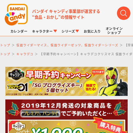
バンダイ キャンディ事業部が運営する
“食品・おかし”の情報サイト
オンライン
カレンダー
キャラクター
シリーズ
お気に入り
ショップ
トップ
仮面ライダーマイス、仮面ライダーゼッツ、仮面ライダーシリーズ
【早
トップ
キャラデコ
【早期予約キャンペーン】キャラデコクリスマス 仮面ライダー
LINK TRAVELERS
チョコボックス
プリキュアシリーズ
チョコサプ
ドラゴンボール
ポケモンキッズ