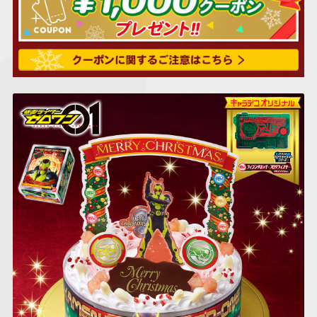
仮面ライダーシリー
キャラパキ
にふぉるめーしょん
ガンダムシリーズ
ポケモンスケールワ
アンパンマン
たまご
ま
ズ
＆スクエアシール
ールド
PROJECT R.E.D.・
つりグミ
ポケットモンスター
SMPシリーズ
サンリオキャラクタ
キャラデコ
わ
スーパー戦隊シリー
ーズ
ズ