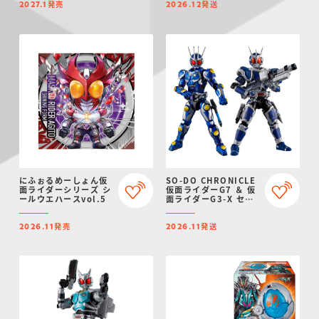
発売
発送
2027.1
2026.12
にふぉるめーしょん仮
SO-DO CHRONICLE
面ライダーシリーズ シ
仮面ライダーG7 ＆ 仮
ールウエハースvol.5
面ライダーG3-X セッ
ト
発売
発送
2026.11
2026.11