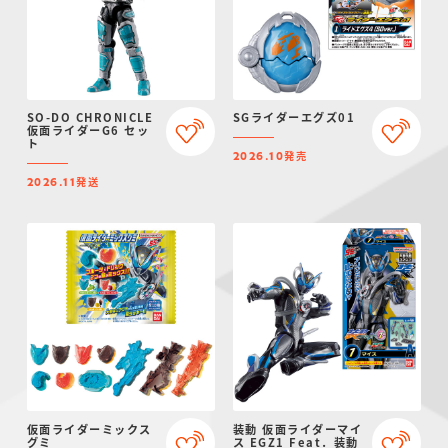
SO-DO CHRONICLE
SGライダーエグズ01
仮面ライダーG6 セッ
ト
発売
2026.10
発送
2026.11
仮面ライダーミックス
装動 仮面ライダーマイ
グミ
ス EGZ1 Feat．装動