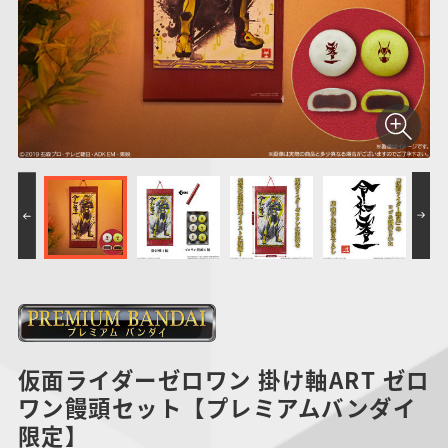
仮面ライダーシリー
キャラパキ
にふぉるめーしょん
ガンダムシリーズ
ポケモンスケールワ
アンパンマン
たまご
ま
ズ
＆スクエアシール
ールド
PROJECT R.E.D.・
つりグミ
ポケットモンスター
SMPシリーズ
サンリオキャラクタ
キャラデコ
わ
スーパー戦隊シリー
ーズ
ズ
仮面ライダーゼロワン 掛け軸ART ゼロ
ワン饅頭セット【プレミアムバンダイ
限定】