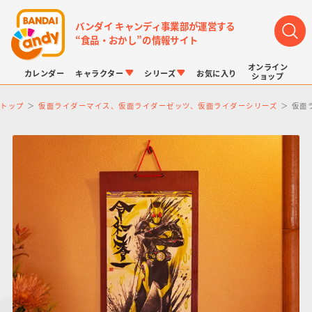
バンダイ キャンディ事業部が運営する
“食品・おかし”の情報サイト
オンライン
カレンダー
キャラクター
シリーズ
お気に入り
ショップ
トップ
仮面ライダーマイス、仮面ライダーゼッツ、仮面ライダーシリーズ
仮面
LINK TRAVELERS
チョコボックス
プリキュアシリーズ
チョコサプ
ドラゴンボール
ポケモンキッズ