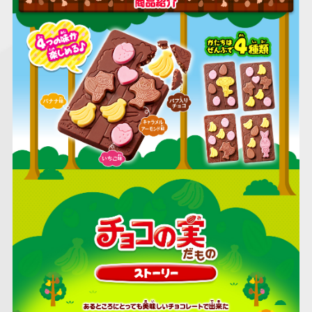
仮面ライダーシリー
キャラパキ
にふぉるめーしょん
ガンダムシリーズ
ポケモンスケールワ
アンパンマン
たまご
ま
ズ
＆スクエアシール
ールド
PROJECT R.E.D.・
つりグミ
ポケットモンスター
SMPシリーズ
サンリオキャラクタ
キャラデコ
わ
スーパー戦隊シリー
ーズ
ズ