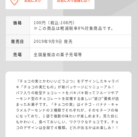
お気に入り
お気に入り登録とは？
価格
100円（税込:108円）
※この商品は軽減税率8%対象商品です。
発売日
2019年9月9日 発売
売場
全国量販店の菓子売場等
『チョコの実とかわいいどうぶつ』をデザインしたキャラパ
キ「チョコの実だもの」が新パッケージにリニューアル！
パフ入りの板型チョコレートをパキパキ割ってフルーツやア
ーモンド型のチョコレートを収穫する楽しい“遊び”要素が詰
まったお菓子です。『チョコの実』はイチゴ・バナナ・キャ
ラメルアーモンドの３種類でそれぞれが、そのモチーフの味
になっており、１袋で複数の味わいが楽しめます。見た目に
もかわいく、食べておいしい、ワクワクなチョコです。チョ
コのデザインは全部で４種類。どれが出るかはお楽しみ！！