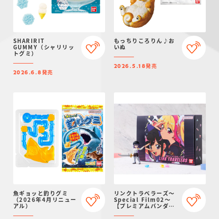
SHARIRIT
もっちりころりん♪お
GUMMY（シャリリッ
いぬ
トグミ）
発売
2026.5.18
発売
2026.6.8
魚ギョッと釣りグミ
リンクトラベラーズ～
（2026年4月リニュー
Special Film02～
アル）
【プレミアムバンダイ
限定】