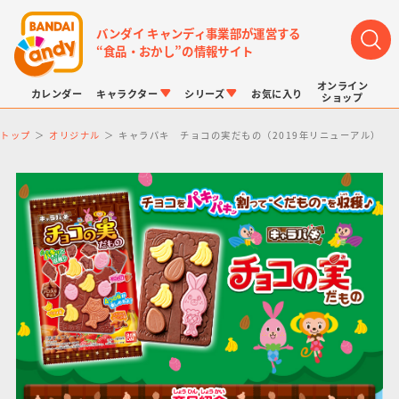
バンダイ キャンディ事業部が運営する
“食品・おかし”の情報サイト
オンライン
カレンダー
キャラクター
シリーズ
お気に入り
ショップ
トップ
オリジナル
キャラパキ チョコの実だもの（2019年リニューアル）
LINK TRAVELERS
チョコボックス
プリキュアシリーズ
チョコサプ
ドラゴンボール
ポケモンキッズ