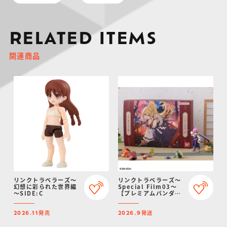
RELATED ITEMS
関連商品
リンクトラベラーズ～
リンクトラベラーズ～
幻想に彩られた世界編
Special Film03～
～SIDE:C
【プレミアムバンダイ
限定】
発売
発送
2026.11
2026.9