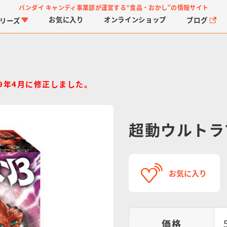
バンダイ キャンディ事業部が運営する
“食品・おかし”の情報サイト
お気に入り
オンライン
ショップ
ブログ
リーズ
019年4月に修正しました。
超動ウルトラ
PROJECT R.E.D.・ス
つりグミ
プリキュアシリーズ
チョコサプ
ガ
に
ーパー戦隊シリーズ
ス
お気に入り
価格