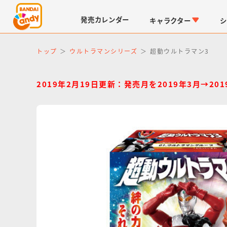
発売
カレンダー
キャラクター
シ
トップ
ウルトラマンシリーズ
超動ウルトラマン3
2019年2月19日更新：発売月を2019年3月→2
LINK TRAVELERS
チョコボックス
仮面ライダーシリーズ
キャラパキ