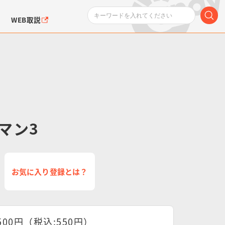
WEB取説
マン3
ンダムシリーズ
ふぉるめーしょん＆
ポケットモンスター
SMPシリーズ
ドラゴン
ポケモン
クエアシール
お気に入り登録とは？
500円（税込:550円）