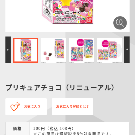
仮面ライダーシリー
キャラパキ
にふぉるめーしょん
ガンダムシリーズ
ポケモンスケールワ
アンパンマン
たまご
ま
ズ
＆スクエアシール
ールド
PROJECT R.E.D.・
つりグミ
ポケットモンスター
SMPシリーズ
サンリオキャラクタ
キャラデコ
わ
スーパー戦隊シリー
ーズ
ズ
プリキュアチョコ（リニューアル）
お気に入り
お気に入り登録とは？
価格
100円（税込:108円）
※この商品は軽減税率8%対象商品です。