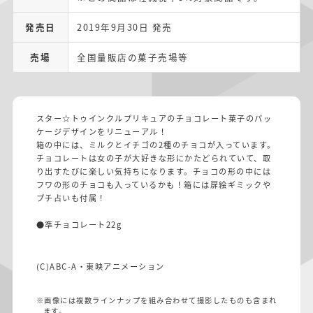
発売日
2019年9月30日 発売
売場
全国量販店の菓子売場等
スター☆トゥインクルプリキュアのチョコレート菓子のパッ
ケージデザインをリニューアル！
箱の中には、ミルクとイチゴの2種のチョコが入っています。
チョコレートは女の子が大好きな形にかたどられていて、取
り出すたびに楽しい気持ちになります。チョコの形の中には
フワの形のチョコも入っているかも！箱には扉絵ギミックや
プチ占いも付属！
●準チョコレート22g
(C)ABC-A・東映アニメーション
※画像には複数ラインナップを組み合わせて撮影したものも含まれ
ます。