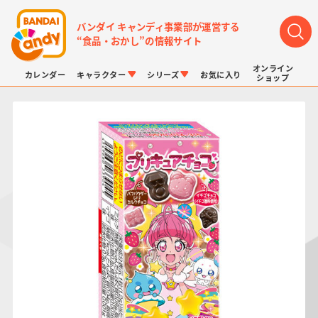
バンダイ キャンディ事業部が運営する
“食品・おかし”の情報サイト
オンライン
カレンダー
キャラクター
シリーズ
お気に入り
ショップ
LINK TRAVELERS
チョコボックス
プリキュアシリーズ
チョコサプ
ドラゴンボール
ポケモンキッズ