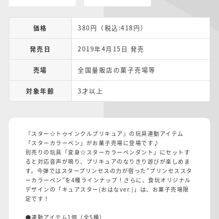
価格
380円（税込:418円）
発売日
2019年4月15日 発売
売場
全国量販店の菓子売場等
対象年齢
3才以上
『スター☆トゥインクルプリキュア』の玩具連動アイテム
「スターカラーペン」がお菓子売場に登場です♪
別売りの玩具「変身☆スターカラーペンダント」にセットす
ると対応音声が鳴り、プリキュアのなりきり遊びが楽しめま
す。今弾ではスタープリンセスの力が宿った”プリンセススタ
ーカラーペン”を4種ラインナップ！さらに、食玩オリジナル
デザインの「キュアスター(おはなver.)」は、お菓子売場限
定です！
●連動アイテム1個（全5種）