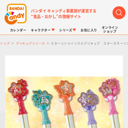
バンダイ キャンディ事業部が運営する
“食品・おかし”の情報サイト
オンライン
カレンダー
キャラクター
シリーズ
お気に入り
ショップ
トップ
プリキュアシリーズ
スター☆トゥインクルプリキュア スターカラーペ
LINK TRAVELERS
チョコボックス
プリキュアシリーズ
チョコサプ
ドラゴンボール
ポケモンキッズ