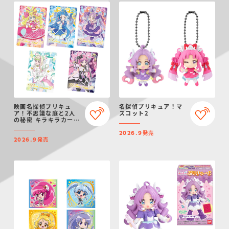
映画名探偵プリキュ
名探偵プリキュア！マ
ア！不思議な庭と2人
スコット2
の秘密 キラキラカード
グミ
発売
2026.9
発売
2026.9