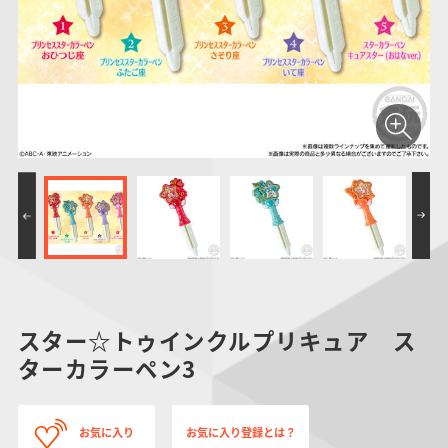
仮面ライダーシリー
キャラパキ
にふぉるめーしょん
ガンダムシリーズ
ポケモンスケールワ
アンパンマン
たまご
ま
ズ
＆スクエアシール
ールド
PROJECT R.E.D.・
つりグミ
ポケットモンスター
SMPシリーズ
サンリオキャラクタ
キャラデコ
わ
スーパー戦隊シリー
ーズ
ズ
スター☆トゥインクルプリキュア ス
ターカラーペン3
お気に入り
お気に入り登録とは？