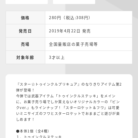
価格
280円（税込:308円）
発売日
2019年4月22日 発売
売場
全国量販店の菓子売場等
対象年齢
3才以上
『スター☆トゥインクルプリキュア』のなりきりアイテム第2
弾が登場！
今弾では武器アイテム「トゥインクルステッキ」をメイン
に、お菓子売り場でしか買えないオリジナルカラーの「ピン
クver.」もラインナップ！「スターロケット＆フワ」は可愛
いミニサイズのフワとスターロケットでおままごと遊びが楽
しめます！
●本体1個（全4種）
１．トゥインクルステッキ