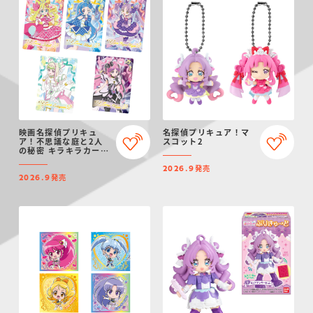
映画名探偵プリキュ
名探偵プリキュア！マ
ア！不思議な庭と2人
スコット2
の秘密 キラキラカード
グミ
発売
2026.9
発売
2026.9