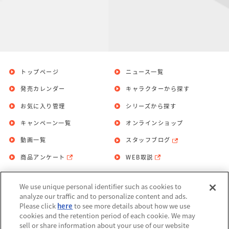
トップページ
ニュース一覧
発売カレンダー
キャラクターから探す
お気に入り管理
シリーズから探す
キャンペーン一覧
オンラインショップ
動画一覧
スタッフブログ
商品アンケート
WEB取説
We use unique personal identifier such as cookies to
お問い合わせ
個人情報保護方針
analyze our traffic and to personalize content and ads.
Please click
here
to see more details about how we use
利用規約
cookies and the retention period of each cookie. We may
sell or share information about your use of our website
Do Not Sell or Share My Personal