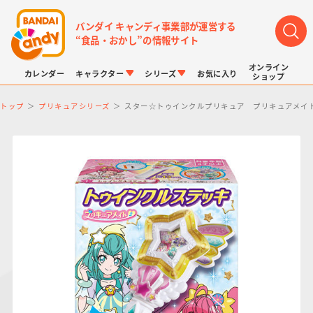
バンダイ キャンディ事業部が運営する
“食品・おかし”の情報サイト
オンライン
カレンダー
キャラクター
シリーズ
お気に入り
ショップ
トップ
プリキュアシリーズ
スター☆トゥインクルプリキュア プリキュアメイ
LINK TRAVELERS
チョコボックス
プリキュアシリーズ
チョコサプ
ドラゴンボール
ポケモンキッズ