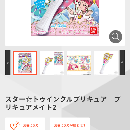
仮面ライダーシリー
キャラパキ
にふぉるめーしょん
ガンダムシリーズ
ポケモンスケールワ
アンパンマン
たまご
ま
ズ
＆スクエアシール
ールド
PROJECT R.E.D.・
つりグミ
ポケットモンスター
SMPシリーズ
サンリオキャラクタ
キャラデコ
わ
スーパー戦隊シリー
ーズ
ズ
スター☆トゥインクルプリキュア プ
リキュアメイト2
お気に入り
お気に入り登録とは？