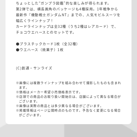
ちょっとした“ガンプラ図鑑”的な楽しみが得られます。
第2弾では、横長画角のパッケージも4種採用。1年戦争から
最新作『機動戦士ガンダムNT』までの、人気モビルスーツを
幅広くラインナップ！
カードラインナップは全32種（うち2種はレアカード）で、
チョコウエハースとのセットです。
●プラスチックカード1枚（全32種）
●ウエハース（焼菓子）1枚
(C)創通・サンライズ
※画像には複数ラインナップを組み合わせて撮影したものも含まれ
ます。
※価格はメーカー希望小売価格表示です。
※店頭での商品のお取り扱い開始日は、店舗によって異なる場合が
ございます。
※画像は実際の商品とは多少異なる場合がございます。
※掲載情報はページ公開時点のものです。予告なく変更になる場合
がございます。