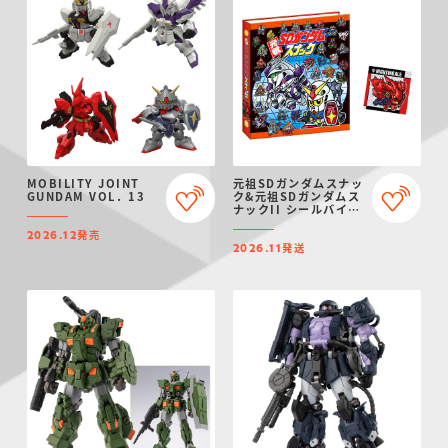
MOBILITY JOINT
元祖SDガンダムスナッ
GUNDAM VOL．13
ク&元祖SDガンダムス
ナックII シールバイン
ダー【プレミアムバン
発売
ダイ限定】
2026.12
発送
2026.11