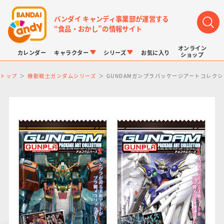
バンダイ キャンディ事業部が運営する
“食品・おかし”の情報サイト
オンライン
カレンダー
キャラクター
シリーズ
お気に入り
ショップ
トップ
機動戦士ガンダムシリーズ
GUNDAMガンプラパッケージアートコレクシ
LINK TRAVELERS
チョコボックス
プリキュアシリーズ
チョコサプ
ドラゴンボール
ポケモンキッズ