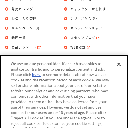
発売カレンダー
キャラクターから探す
お気に入り管理
シリーズから探す
キャンペーン一覧
オンラインショップ
動画一覧
スタッフブログ
商品アンケート
WEB取説
We use unique personal identifier such as cookies to
お問い合わせ
個人情報保護方針
analyze our traffic and to personalize content and ads.
Please click
here
to see more details about how we use
利用規約
cookies and the retention period of each cookie. We may
sell or share information about your use of our website
Do Not Sell or Share My Personal
to/with our analytics and advertising partners, who may
Information
combine it with other information that you have
provided to them or that they have collected from your
アレルギー情報
use of their services. However, we do not set and use
cookies for our users under 16 years of age. Please click
“Reject All Cookies” if you are under the age of 16 or to
reject all cookies. To customize your cookie settings,