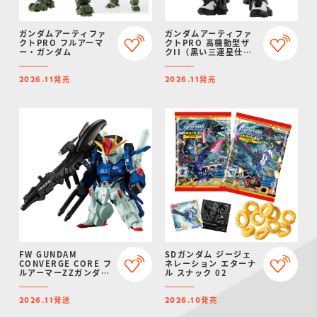
ガンダムアーティファ
ガンダムアーティファ
クトPRO フルアーマ
クトPRO 高機動型ザ
ー・ガンダム
クII（黒い三連星仕
様）
発売
発売
2026.11
2026.11
FW GUNDAM
SDガンダム ジージェ
CONVERGE CORE フ
ネレーション エターナ
ルアーマーZZガンダム
ル スナック 02
【プレミアムバンダイ
限定】
発送
発売
2026.11
2026.10