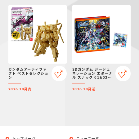
ガンダムアーティファ
SDガンダム ジージェ
クト ベストセレクショ
ネレーション エターナ
ン
ル スナック 01&02
シールバインダー【プ
レミアムバンダイ限
発売
発送
定】
2026.10
2026.10
トップページ
ニュース一覧