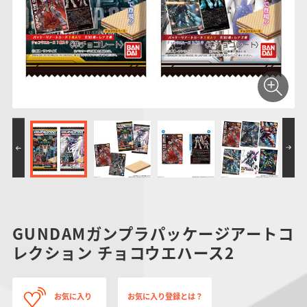
仮面ライダーシリー
キャラパキ
にふぉるめーしょん
ガンダムシリーズ
ポケモンスケールワ
アンパンマン
たまご
ま
ズ
＆スクエアシール
ールド
PROJECT R.E.D.・
つりグミ
ポケットモンスター
SMPシリーズ
サンリオキャラクタ
キャラデコ
わ
スーパー戦隊シリー
ーズ
ズ
GUNDAMガンプラパッケージアートコ
レクション チョコウエハース2
お気に入り
お気に入り登録とは？