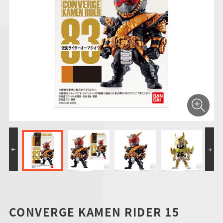
仮面ライダーシリー
キャラパキ
にふぉるめーしょん
ガンダムシリーズ
ポケモンスケールワ
アンパンマン
たまご
ま
ズ
＆スクエアシール
ールド
PROJECT R.E.D.・
つりグミ
ポケットモンスター
SMPシリーズ
サンリオキャラクタ
キャラデコ
わ
スーパー戦隊シリー
ーズ
ズ
CONVERGE KAMEN RIDER 15