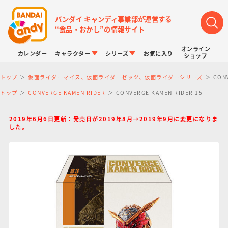
バンダイ キャンディ事業部が運営する
“食品・おかし”の情報サイト
オンライン
カレンダー
キャラクター
シリーズ
お気に入り
ショップ
トップ
仮面ライダーマイス、仮面ライダーゼッツ、仮面ライダーシリーズ
CON
トップ
CONVERGE KAMEN RIDER
CONVERGE KAMEN RIDER 15
2019年6月6日更新：発売日が2019年8月→2019年9月に変更になりま
した。
LINK TRAVELERS
チョコボックス
プリキュアシリーズ
チョコサプ
ドラゴンボール
ポケモンキッズ