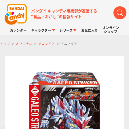
バンダイ キャンディ事業部が運営する
“食品・おかし”の情報サイト
オンライン
カレンダー
キャラクター
シリーズ
お気に入り
ショップ
トップ
オリジナル
アニマギア
アニマギア
LINK TRAVELERS
チョコボックス
プリキュアシリーズ
チョコサプ
ドラゴンボール
ポケモンキッズ