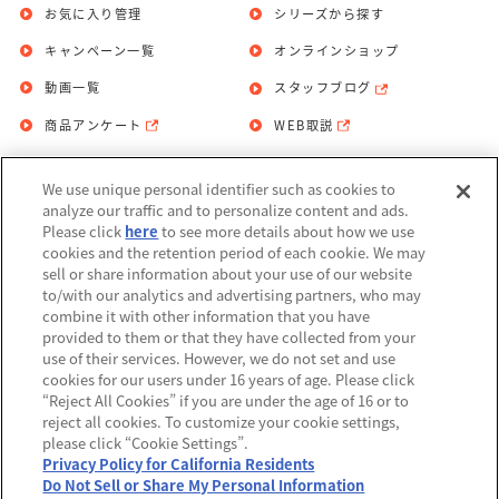
お気に入り管理
シリーズから探す
キャンペーン一覧
オンラインショップ
動画一覧
スタッフブログ
商品アンケート
WEB取説
We use unique personal identifier such as cookies to
お問い合わせ
個人情報保護方針
analyze our traffic and to personalize content and ads.
Please click
here
to see more details about how we use
利用規約
cookies and the retention period of each cookie. We may
sell or share information about your use of our website
Do Not Sell or Share My Personal
to/with our analytics and advertising partners, who may
Information
combine it with other information that you have
provided to them or that they have collected from your
アレルギー情報
use of their services. However, we do not set and use
cookies for our users under 16 years of age. Please click
“Reject All Cookies” if you are under the age of 16 or to
reject all cookies. To customize your cookie settings,
please click “Cookie Settings”.
Privacy Policy for California Residents
©BANDAI
Do Not Sell or Share My Personal Information