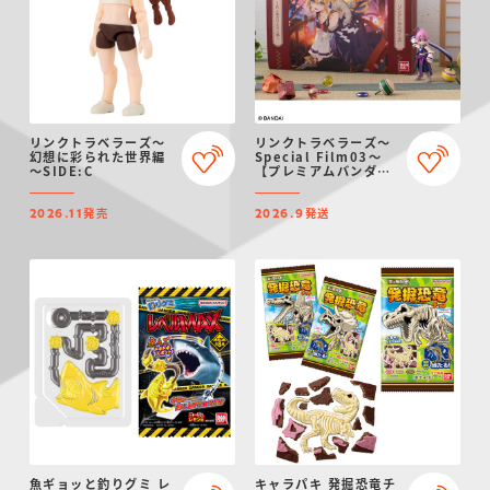
リンクトラベラーズ～
リンクトラベラーズ～
幻想に彩られた世界編
Special Film03～
～SIDE:C
【プレミアムバンダイ
限定】
発売
発送
2026.11
2026.9
魚ギョッと釣りグミ レ
キャラパキ 発掘恐竜チ