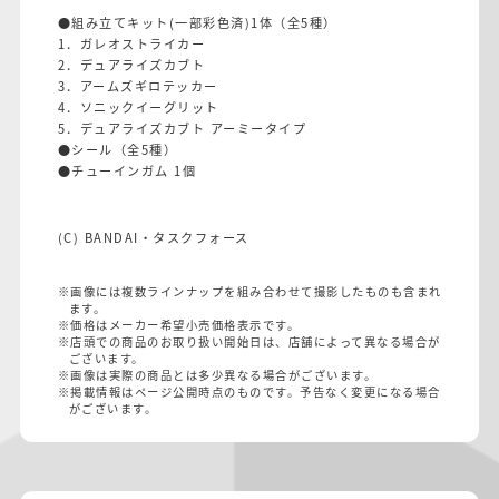
●組み立てキット(一部彩色済)1体（全5種）
1．ガレオストライカー
2．デュアライズカブト
3．アームズギロテッカー
4．ソニックイーグリット
5．デュアライズカブト アーミータイプ
●シール（全5種）
●チューインガム 1個
(C) BANDAI・タスクフォース
※画像には複数ラインナップを組み合わせて撮影したものも含まれ
ます。
※価格はメーカー希望小売価格表示です。
※店頭での商品のお取り扱い開始日は、店舗によって異なる場合が
ございます。
※画像は実際の商品とは多少異なる場合がございます。
※掲載情報はページ公開時点のものです。予告なく変更になる場合
がございます。