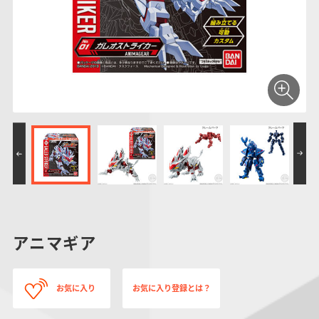
仮面ライダーシリー
キャラパキ
にふぉるめーしょん
ガンダムシリーズ
ポケモンスケールワ
アンパンマン
たまご
ま
ズ
＆スクエアシール
ールド
PROJECT R.E.D.・
つりグミ
ポケットモンスター
SMPシリーズ
サンリオキャラクタ
キャラデコ
わ
スーパー戦隊シリー
ーズ
ズ
アニマギア
お気に入り
お気に入り登録とは？