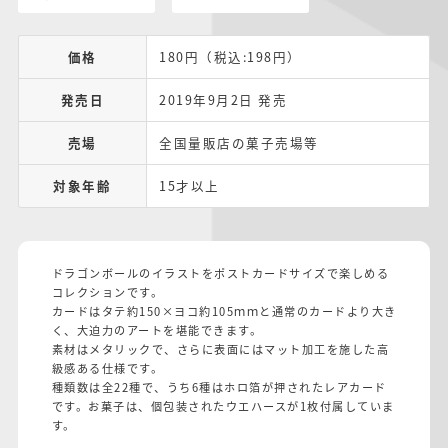
価格
180円（税込:198円）
発売日
2019年9月2日 発売
売場
全国量販店の菓子売場等
対象年齢
15才以上
ドラゴンボールのイラストをポストカードサイズで楽しめる
コレクションです。
カードはタテ約150×ヨコ約105ｍｍと通常のカードより大き
く、大迫力のアートを堪能できます。
素材はメタリックで、さらに表面にはマット加工を施した高
級感ある仕様です。
種類数は全22種で、うち6種はホロ箔が押されたレアカード
です。お菓子は、個包装されたウエハースが1枚付属していま
す。