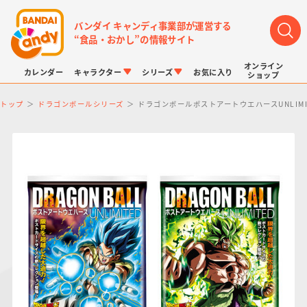
バンダイ キャンディ事業部が運営する
“食品・おかし”の情報サイト
オンライン
カレンダー
キャラクター
シリーズ
お気に入り
ショップ
トップ
ドラゴンボールシリーズ
ドラゴンボールポストアートウエハースUNLIMI
LINK TRAVELERS
チョコボックス
プリキュアシリーズ
チョコサプ
ドラゴンボール
ポケモンキッズ