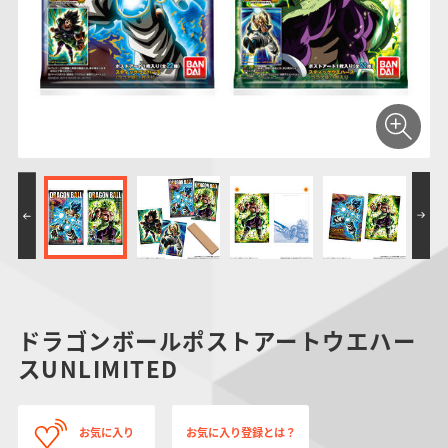
仮面ライダーシリー
キャラパキ
にふぉるめーしょん
ガンダムシリーズ
ポケモンスケールワ
アンパンマン
たまご
ま
ズ
＆スクエアシール
ールド
PROJECT R.E.D.・
つりグミ
ポケットモンスター
SMPシリーズ
サンリオキャラクタ
キャラデコ
わ
スーパー戦隊シリー
ーズ
ズ
ドラゴンボールポストアートウエハー
スUNLIMITED
お気に入り
お気に入り登録とは？