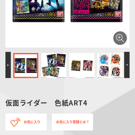
仮面ライダーシリー
キャラパキ
にふぉるめーしょん
ガンダムシリーズ
ポケモンスケールワ
アンパンマン
たまご
ま
ズ
＆スクエアシール
ールド
PROJECT R.E.D.・
つりグミ
ポケットモンスター
SMPシリーズ
サンリオキャラクタ
キャラデコ
わ
スーパー戦隊シリー
ーズ
ズ
仮面ライダー 色紙ART4
お気に入り
お気に入り登録とは？