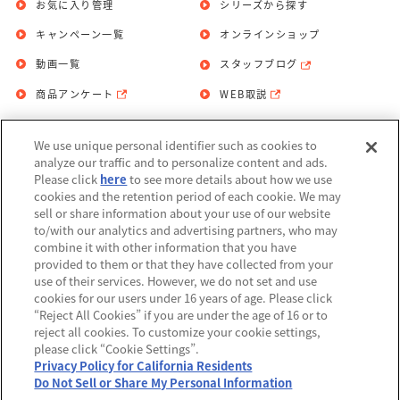
お気に入り管理
シリーズから探す
キャンペーン一覧
オンラインショップ
動画一覧
スタッフブログ
商品アンケート
WEB取説
We use unique personal identifier such as cookies to
お問い合わせ
個人情報保護方針
analyze our traffic and to personalize content and ads.
Please click
here
to see more details about how we use
利用規約
cookies and the retention period of each cookie. We may
sell or share information about your use of our website
Do Not Sell or Share My Personal
to/with our analytics and advertising partners, who may
Information
combine it with other information that you have
provided to them or that they have collected from your
アレルギー情報
use of their services. However, we do not set and use
cookies for our users under 16 years of age. Please click
“Reject All Cookies” if you are under the age of 16 or to
reject all cookies. To customize your cookie settings,
please click “Cookie Settings”.
Privacy Policy for California Residents
©BANDAI
Do Not Sell or Share My Personal Information