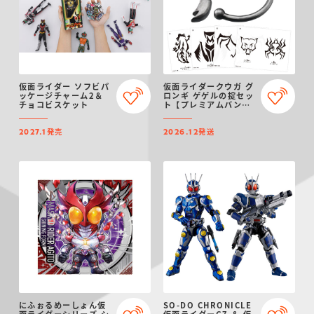
仮面ライダー ソフビパ
仮面ライダークウガ グ
ッケージチャーム2＆
ロンギ ゲゲルの掟セッ
チョコビスケット
ト【プレミアムバンダ
イ限定】（リニューア
ル）
発売
発送
2027.1
2026.12
にふぉるめーしょん仮
SO-DO CHRONICLE
面ライダーシリーズ シ
仮面ライダーG7 ＆ 仮