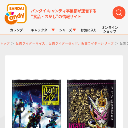
バンダイ キャンディ事業部が運営する
“食品・おかし”の情報サイト
オンライン
カレンダー
キャラクター
シリーズ
お気に入り
ショップ
トップ
仮面ライダーマイス、仮面ライダーゼッツ、仮面ライダーシリーズ
仮面
LINK TRAVELERS
チョコボックス
プリキュアシリーズ
チョコサプ
ドラゴンボール
ポケモンキッズ