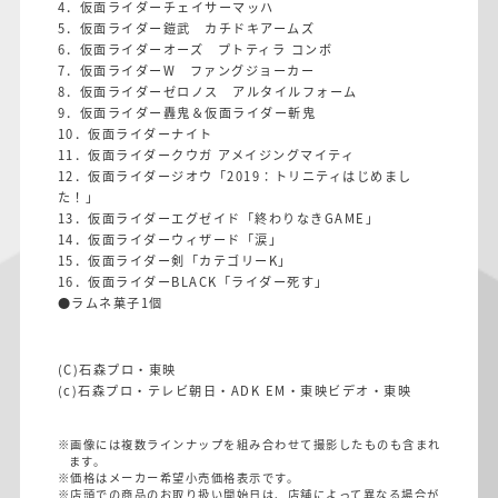
4．仮面ライダーチェイサーマッハ
5．仮面ライダー鎧武 カチドキアームズ
6．仮面ライダーオーズ プトティラ コンボ
7．仮面ライダーW ファングジョーカー
8．仮面ライダーゼロノス アルタイルフォーム
9．仮面ライダー轟鬼＆仮面ライダー斬鬼
10．仮面ライダーナイト
11．仮面ライダークウガ アメイジングマイティ
12．仮面ライダージオウ「2019：トリニティはじめまし
た！」
13．仮面ライダーエグゼイド「終わりなきGAME」
14．仮面ライダーウィザード「涙」
15．仮面ライダー剣「カテゴリーK」
16．仮面ライダーBLACK「ライダー死す」
●ラムネ菓子1個
(C)石森プロ・東映
(c)石森プロ・テレビ朝日・ADK EM・東映ビデオ・東映
※画像には複数ラインナップを組み合わせて撮影したものも含まれ
ます。
※価格はメーカー希望小売価格表示です。
※店頭での商品のお取り扱い開始日は、店舗によって異なる場合が