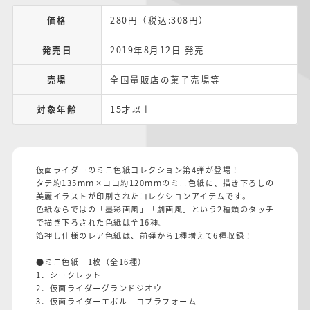
価格
280円（税込:308円）
発売日
2019年8月12日 発売
売場
全国量販店の菓子売場等
対象年齢
15才以上
仮面ライダーのミニ色紙コレクション第4弾が登場！
タテ約135ｍｍ×ヨコ約120ｍｍのミニ色紙に、描き下ろしの
美麗イラストが印刷されたコレクションアイテムです。
色紙ならではの「墨彩画風」「劇画風」という2種類のタッチ
で描き下ろされた色紙は全16種。
箔押し仕様のレア色紙は、前弾から1種増えて6種収録！
●ミニ色紙 1枚（全16種）
1．シークレット
2．仮面ライダーグランドジオウ
3．仮面ライダーエボル コブラフォーム