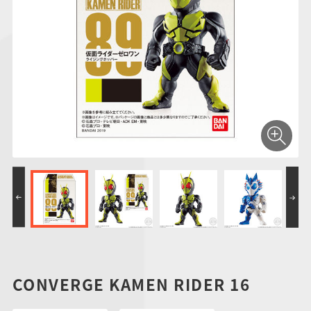
仮面ライダーシリー
キャラパキ
にふぉるめーしょん
ガンダムシリーズ
ポケモンスケールワ
アンパンマン
たまご
ま
ズ
＆スクエアシール
ールド
PROJECT R.E.D.・
つりグミ
ポケットモンスター
SMPシリーズ
サンリオキャラクタ
キャラデコ
わ
スーパー戦隊シリー
ーズ
ズ
CONVERGE KAMEN RIDER 16