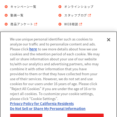
キャンペーン一覧
オンラインショップ
動画一覧
スタッフブログ
商品アンケート
WEB取説
We use unique personal identifier such as cookies to
お問い合わせ
個人情報保護方針
analyze our traffic and to personalize content and ads.
Please click
here
to see more details about how we use
利用規約
cookies and the retention period of each cookie. We may
sell or share information about your use of our website
Do Not Sell or Share My Personal
to/with our analytics and advertising partners, who may
Information
combine it with other information that you have
provided to them or that they have collected from your
アレルギー情報
use of their services. However, we do not set and use
cookies for our users under 16 years of age. Please click
“Reject All Cookies” if you are under the age of 16 or to
reject all cookies. To customize your cookie settings,
please click “Cookie Settings”.
Privacy Policy for California Residents
©BANDAI
Do Not Sell or Share My Personal Information