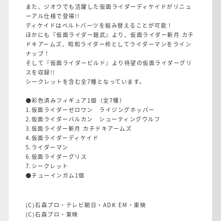
また、ジオウでも活躍した仮面ライダーディケイドがリニュ
ーアル仕様で登場!!
ディケイドはベルトパーツを組み替えることが可能！
ほかにも『仮面ライダー鎧武』より、仮面ライダー斬月 カチ
ドキアームズ、昭和ライダー枠としてライダーマンをライン
ナップ！
そして『仮面ライダービルド』より待望の仮面ライダーグリ
スを収録!!
シークレットを含む全7種となっています。
●彩色済みフィギュア1個（全7種）
1.仮面ライダーゼロワン ライジングホッパー
2.仮面ライダーバルカン シューティングウルフ
3.仮面ライダー斬月 カチドキアームズ
4.仮面ライダーディケイド
5.ライダーマン
6.仮面ライダーグリス
7.シークレット
●チューインガム1個
(C)石森プロ・テレビ朝日・ADK EM・東映
(C)石森プロ・東映