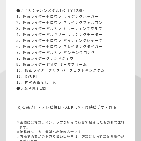
●くじガシャポンメダル1枚（全12種）
1．仮面ライダーゼロワン ライジングホッパー
2．仮面ライダーゼロワン フライングファルコン
3．仮面ライダーバルカン シューティングウルフ
4．仮面ライダーバルキリー ラッシングチーター
5．仮面ライダーゼロワン バイティングシャーク
6．仮面ライダーゼロワン フレイミングタイガー
7．仮面ライダーバルカン パンチングコング
8．仮面ライダーグランドジオウ
9．仮面ライダージオウ オーマフォーム
10．仮面ライダーグリス パーフェクトキングダム
11．RYUKI
12．神の再臨せし土管
●ラムネ菓子1個
(c)石森プロ・テレビ朝日・ADK EM・東映ビデオ・東映
※画像には複数ラインナップを組み合わせて撮影したものも含まれ
ます。
※価格はメーカー希望小売価格表示です。
※店頭での商品のお取り扱い開始日は、店舗によって異なる場合が