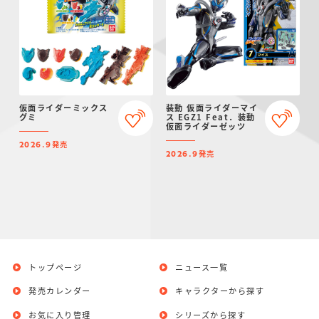
仮面ライダーミックス
装動 仮面ライダーマイ
グミ
ス EGZ1 Feat．装動
仮面ライダーゼッツ
発売
2026.9
発売
2026.9
トップページ
ニュース一覧
発売カレンダー
キャラクターから探す
お気に入り管理
シリーズから探す