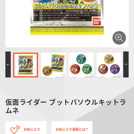
仮面ライダーシリー
キャラパキ
にふぉるめーしょん
ガンダムシリーズ
ポケモンスケールワ
アンパンマン
たまご
ま
ズ
＆スクエアシール
ールド
PROJECT R.E.D.・
つりグミ
ポケットモンスター
SMPシリーズ
サンリオキャラクタ
キャラデコ
わ
スーパー戦隊シリー
ーズ
ズ
仮面ライダー ブットバソウルキットラ
ムネ
お気に入り
お気に入り登録とは？