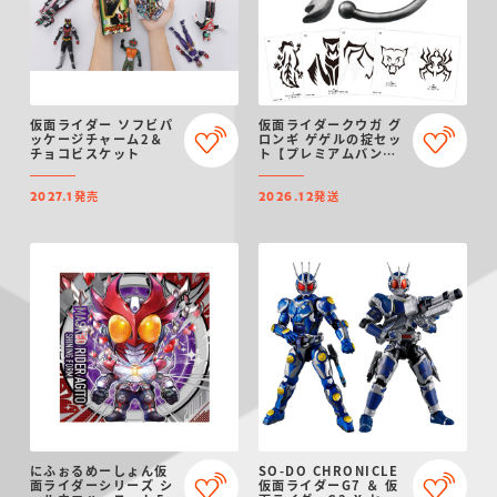
仮面ライダー ソフビパ
仮面ライダークウガ グ
ッケージチャーム2＆
ロンギ ゲゲルの掟セッ
チョコビスケット
ト【プレミアムバンダ
イ限定】（リニューア
ル）
発売
発送
2027.1
2026.12
にふぉるめーしょん仮
SO-DO CHRONICLE
面ライダーシリーズ シ
仮面ライダーG7 ＆ 仮