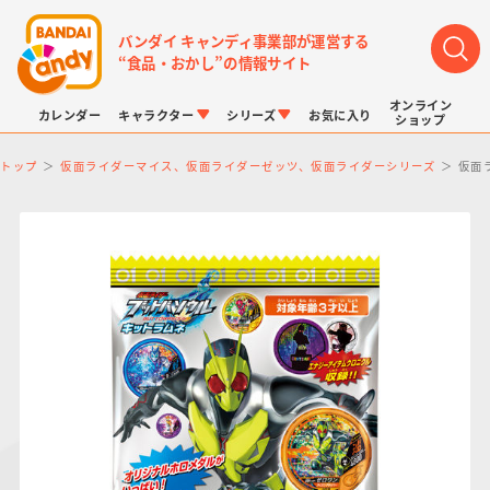
バンダイ キャンディ事業部が運営する
“食品・おかし”の情報サイト
オンライン
カレンダー
キャラクター
シリーズ
お気に入り
ショップ
トップ
仮面ライダーマイス、仮面ライダーゼッツ、仮面ライダーシリーズ
仮面
LINK TRAVELERS
チョコボックス
プリキュアシリーズ
チョコサプ
ドラゴンボール
ポケモンキッズ