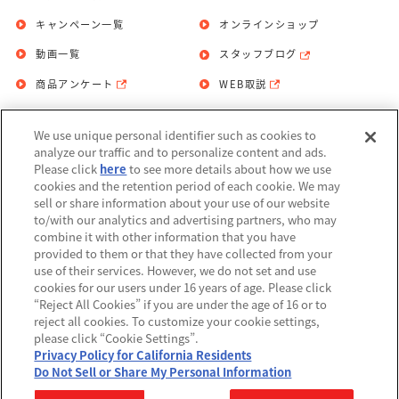
キャンペーン一覧
オンラインショップ
動画一覧
スタッフブログ
商品アンケート
WEB取説
We use unique personal identifier such as cookies to
お問い合わせ
個人情報保護方針
analyze our traffic and to personalize content and ads.
Please click
here
to see more details about how we use
利用規約
cookies and the retention period of each cookie. We may
sell or share information about your use of our website
Do Not Sell or Share My Personal
to/with our analytics and advertising partners, who may
Information
combine it with other information that you have
provided to them or that they have collected from your
アレルギー情報
use of their services. However, we do not set and use
cookies for our users under 16 years of age. Please click
“Reject All Cookies” if you are under the age of 16 or to
reject all cookies. To customize your cookie settings,
please click “Cookie Settings”.
Privacy Policy for California Residents
©BANDAI
Do Not Sell or Share My Personal Information