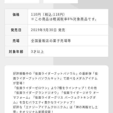
価格
110円（税込:118円）
※この商品は軽減税率8%対象商品です。
発売日
2019年9月30日 発売
売場
全国量販店の菓子売場等
対象年齢
3才以上
好評稼働中の「仮面ライダーブットバソウル」の最新弾「仮
面ライダーブットバソウルキット」で遊べるメダルアイテム
が登場！
「仮面ライダーゼロワン」より7種をラインナップ！その他
「仮面ライダーグランドジオウ」「仮面ライダージオウ オー
マフォーム」「仮面ライダーグリス パーフェクトキングダ
ム」を含むバラエティ豊かなラインナップ！
好評な「エナジーアイテムクロニクル」は「神の再臨せし土
管」をオリジナル新規収録！