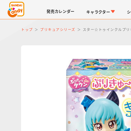
発売
カレンダー
キャラクター
シ
トップ
プリキュアシリーズ
スター☆トゥインクルプリ
LINK TRAVELERS
チョコボックス
仮面ライダーシリーズ
キャラパキ