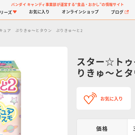
バンダイ キャンディ事業部が運営する
“食品・おかし”の情報サイト
お気に入り
オンライン
ショップ
ブログ
リーズ
キュア ぷりきゅ～とタウン ぷりきゅ～と2
スター☆トゥ
りきゅ～とタ
PROJECT R.E.D.・ス
つりグミ
プリキュアシリーズ
チョコサプ
ガ
に
ーパー戦隊シリーズ
ス
お気に入り
価格