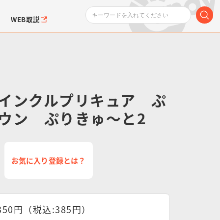
WEB取説
インクルプリキュア ぷ
ウン ぷりきゅ～と2
ンダムシリーズ
ふぉるめーしょん＆
ポケットモンスター
SMPシリーズ
ドラゴン
ポケモン
クエアシール
お気に入り登録とは？
350円（税込:385円）