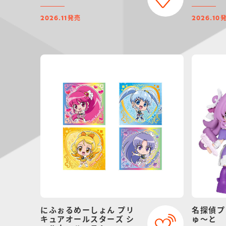
発売
2026.11
2026.10
にふぉるめーしょん プリ
名探偵プ
キュアオールスターズ シ
ゅ～と