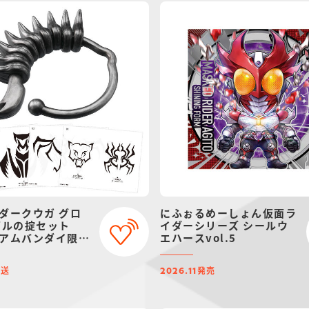
ダークウガ グロ
にふぉるめーしょん仮面ラ
ゲルの掟セット
イダーシリーズ シールウ
アムバンダイ限
エハースvol.5
ニューアル）
発送
発売
2026.11