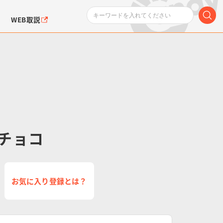
WEB取説
チョコ
ンダムシリーズ
ふぉるめーしょん＆
ポケットモンスター
SMPシリーズ
ドラゴン
ポケモン
クエアシール
お気に入り登録とは？