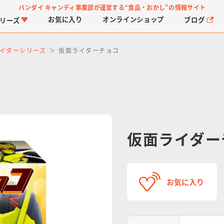
バンダイ キャンディ事業部が運営する
“食品・おかし”の情報サイト
お気に入り
オンライン
ショップ
ブログ
リーズ
イダーシリーズ
仮面ライダーチョコ
仮面ライダー
PROJECT R.E.D.・ス
つりグミ
プリキュアシリーズ
チョコサプ
ガ
に
ーパー戦隊シリーズ
ス
お気に入り