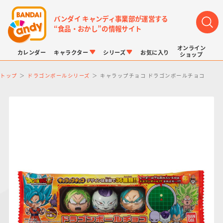
バンダイ キャンディ事業部が運営する
“食品・おかし”の情報サイト
オンライン
カレンダー
キャラクター
シリーズ
お気に入り
ショップ
トップ
ドラゴンボールシリーズ
キャラップチョコ ドラゴンボールチョコ
LINK TRAVELERS
チョコボックス
プリキュアシリーズ
チョコサプ
ドラゴンボール
ポケモンキッズ