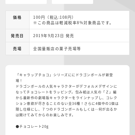
価格
100円（税込:108円）
※この商品は軽減税率8%対象商品です。
発売日
2019年9月23日 発売
売場
全国量販店の菓子売場等
「キャラップチョコ」シリーズににドラゴンボールが新登
場！
ドラゴンボールの人気キャラクターがデフォルメデザインに
なってチョコレートをラッピング。包み紙は人気の「Ｚ」編
から最新作の劇場版キャラクターをラインナップし、コレク
ション意欲が尽きることのない全36種！さらに4個中の1個は
隠し仕様にし、７つのドラゴンボールもしくは…何が出るか
は開けてみてからのお楽しみです。
●チョコレート20g