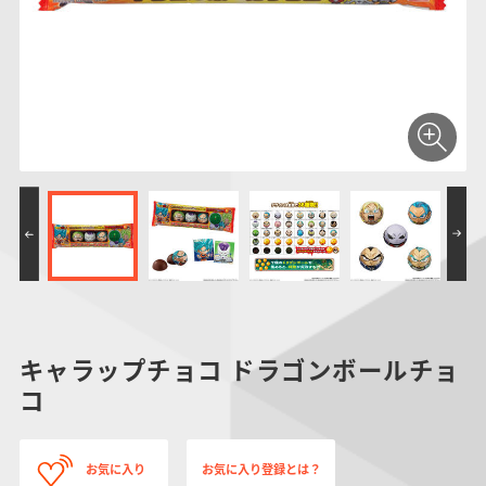
仮面ライダーシリー
キャラパキ
にふぉるめーしょん
ガンダムシリーズ
ポケモンスケールワ
アンパンマン
たまご
ま
ズ
＆スクエアシール
ールド
PROJECT R.E.D.・
つりグミ
ポケットモンスター
SMPシリーズ
サンリオキャラクタ
キャラデコ
わ
スーパー戦隊シリー
ーズ
ズ
キャラップチョコ ドラゴンボールチョ
コ
お気に入り
お気に入り登録とは？