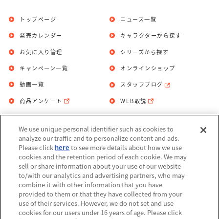
トップページ
ニュース一覧
発売カレンダー
キャラクターから探す
お気に入り管理
シリーズから探す
キャンペーン一覧
オンラインショップ
動画一覧
スタッフブログ
商品アンケート
WEB取説
We use unique personal identifier such as cookies to
お問い合わせ
個人情報保護方針
analyze our traffic and to personalize content and ads.
Please click
here
to see more details about how we use
利用規約
cookies and the retention period of each cookie. We may
sell or share information about your use of our website
Do Not Sell or Share My Personal
to/with our analytics and advertising partners, who may
Information
combine it with other information that you have
provided to them or that they have collected from your
アレルギー情報
use of their services. However, we do not set and use
cookies for our users under 16 years of age. Please click