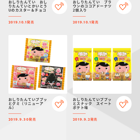
おしりたんてい おし
おしりたんてい ブラ
りたんていとかいとう
ウンのココアドーナツ
Uのカスター＆チョコ
2個入り
発売
発売
2019.10.1
2019.10.1
おしりたんていププッ
おしりたんていププッ
とグミ（リニューア
とスナック スイート
ル）
ポテト味
発売
発売
2019.9.30
2019.9.2