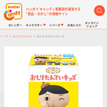
バンダイ キャンディ事業部が運営する
“食品・おかし”の情報サイト
オンライン
カレンダー
キャラクター
シリーズ
お気に入り
ショップ
トップ
おしりたんてい
おしりたんていキッズ
LINK TRAVELERS
チョコボックス
プリキュアシリーズ
チョコサプ
ドラゴンボール
ポケモンキッズ