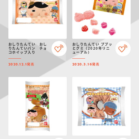
おしりたんてい おし
おしりたんてい ププッ
りたんていパン チョ
とグミ（2020年リニ
コホイップ入り
ューアル）
発売
発売
2020.12.1
2020.3.16