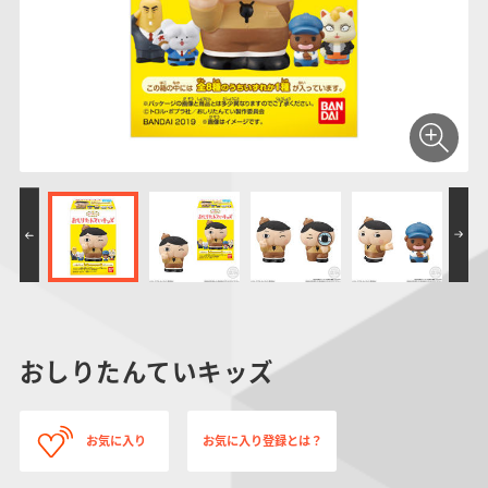
仮面ライダーシリー
キャラパキ
にふぉるめーしょん
ガンダムシリーズ
ポケモンスケールワ
アンパンマン
たまご
ま
ズ
＆スクエアシール
ールド
PROJECT R.E.D.・
つりグミ
ポケットモンスター
SMPシリーズ
サンリオキャラクタ
キャラデコ
わ
スーパー戦隊シリー
ーズ
ズ
おしりたんていキッズ
お気に入り
お気に入り登録とは？