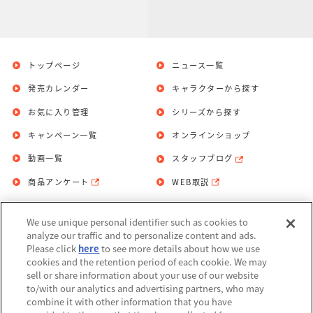
トップページ
ニュース一覧
発売カレンダー
キャラクターから探す
お気に入り管理
シリーズから探す
キャンペーン一覧
オンラインショップ
動画一覧
スタッフブログ
商品アンケート
WEB取説
We use unique personal identifier such as cookies to
お問い合わせ
個人情報保護方針
analyze our traffic and to personalize content and ads.
Please click
here
to see more details about how we use
利用規約
cookies and the retention period of each cookie. We may
sell or share information about your use of our website
Do Not Sell or Share My Personal
to/with our analytics and advertising partners, who may
Information
combine it with other information that you have