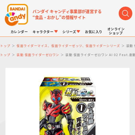
バンダイ キャンディ事業部が運営する
“食品・おかし”の情報サイト
オンライン
カレンダー
キャラクター
シリーズ
お気に入り
ショップ
トップ
仮面ライダーマイス、仮面ライダーゼッツ、仮面ライダーシリーズ
装動 
トップ
装動 仮面ライダーゼロワン
装動 仮面ライダーゼロワン AI 02 Feat.
LINK TRAVELERS
チョコボックス
プリキュアシリーズ
チョコサプ
ドラゴンボール
ポケモンキッズ