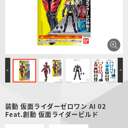
仮面ライダーシリー
キャラパキ
にふぉるめーしょん
ガンダムシリーズ
ポケモンスケールワ
アンパンマン
たまご
ま
ズ
＆スクエアシール
ールド
PROJECT R.E.D.・
つりグミ
ポケットモンスター
SMPシリーズ
サンリオキャラクタ
キャラデコ
わ
スーパー戦隊シリー
ーズ
ズ
装動 仮面ライダーゼロワン AI 02
Feat.創動 仮面ライダービルド