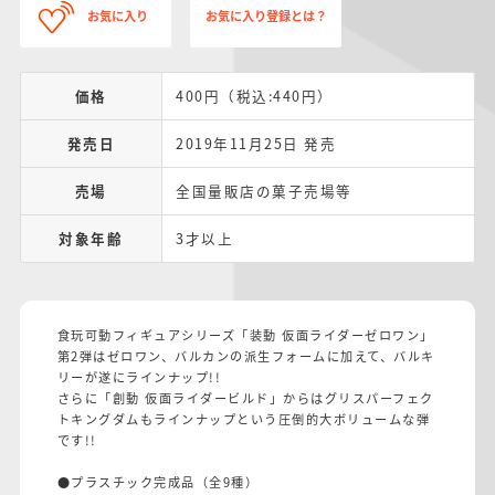
お気に入り
お気に入り登録とは？
価格
400円（税込:440円）
発売日
2019年11月25日 発売
売場
全国量販店の菓子売場等
対象年齢
3才以上
食玩可動フィギュアシリーズ「装動 仮面ライダーゼロワン」
第2弾はゼロワン、バルカンの派生フォームに加えて、バルキ
リーが遂にラインナップ!!
さらに「創動 仮面ライダービルド」からはグリスパーフェク
トキングダムもラインナップという圧倒的大ボリュームな弾
です!!
●プラスチック完成品（全9種）