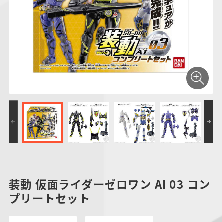
仮面ライダーシリー
キャラパキ
にふぉるめーしょん
ガンダムシリーズ
ポケモンスケールワ
アンパンマン
たまご
ま
ズ
＆スクエアシール
ールド
PROJECT R.E.D.・
つりグミ
ポケットモンスター
SMPシリーズ
サンリオキャラクタ
キャラデコ
わ
スーパー戦隊シリー
ーズ
ズ
装動 仮面ライダーゼロワン AI 03 コン
プリートセット