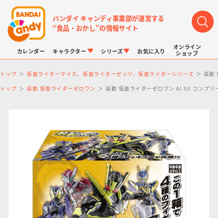
バンダイ キャンディ事業部が運営する
“食品・おかし”の情報サイト
オンライン
カレンダー
キャラクター
シリーズ
お気に入り
ショップ
トップ
仮面ライダーマイス、仮面ライダーゼッツ、仮面ライダーシリーズ
装動 
トップ
装動 仮面ライダーゼロワン
装動 仮面ライダーゼロワン AI 03 コンプ
LINK TRAVELERS
チョコボックス
プリキュアシリーズ
チョコサプ
ドラゴンボール
ポケモンキッズ