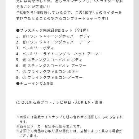
更には満を持して滅、迅もラインナップし、5大ライダーを揃
えることが可能に!!
全8種を各1個収録しているので、この1箱で4人のライダーを
並び立たせることのできるコンプリートセットです!!
●プラスチック完成品8個セット（全1種）
1．ゼロワン シャイニングホッパー ボディ
2．ゼロワン シャイニングホッパー アーマー
3．バルキリー ボディ
4．バルキリー ライトニングホーネット アーマー
5．滅 スティングスコーピオン ボディ
6．滅 スティングスコーピオン アーマー
7．迅 フライングファルコン ボディ
8．迅 フライングファルコン アーマー
●チューインガム8個
(C)2019 石森プロ・テレビ朝日・ADK EM・東映
※画像には複数ラインナップを組み合わせて撮影したものも含まれ
ます。
※価格はメーカー希望小売価格表示です。
※店頭での商品のお取り扱い開始日は、店舗によって異なる場合が
ございます。