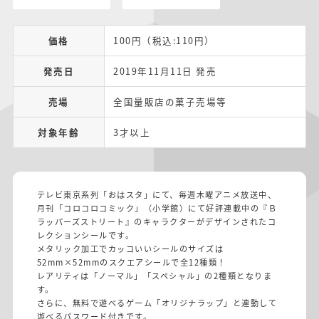
価格
100円（税込:110円）
発売日
2019年11月11日 発売
売場
全国量販店の菓子売場等
対象年齢
3才以上
テレビ東京系列「おはスタ」にて、毎週木曜アニメ放送中、
月刊「コロコロコミック」（小学館）にて好評連載中の『Ｂ
ラッパーズストリート』のキャラクターがデザインされたコ
レクションシールです。
メタリック加工でカッコいいシールのサイズは
52mm×52mmのスクエアシールで全12種類！
レアリティは「ノーマル」「スペシャル」の2種類となりま
す。
さらに、無料で遊べるゲーム「オリジナラップ」と連動して
遊べるパスワード付きです。