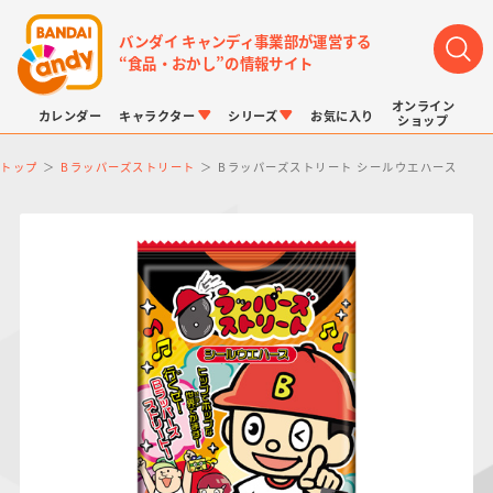
バンダイ キャンディ事業部が運営する
“食品・おかし”の情報サイト
オンライン
カレンダー
キャラクター
シリーズ
お気に入り
ショップ
トップ
Bラッパーズストリート
Bラッパーズストリート シールウエハース
LINK TRAVELERS
チョコボックス
プリキュアシリーズ
チョコサプ
ドラゴンボール
ポケモンキッズ