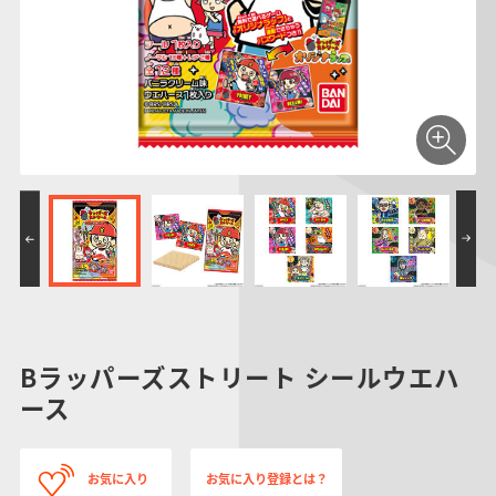
仮面ライダーシリー
キャラパキ
にふぉるめーしょん
ガンダムシリーズ
ポケモンスケールワ
アンパンマン
たまご
ま
ズ
＆スクエアシール
ールド
PROJECT R.E.D.・
つりグミ
ポケットモンスター
SMPシリーズ
サンリオキャラクタ
キャラデコ
わ
スーパー戦隊シリー
ーズ
ズ
Bラッパーズストリート シールウエハ
ース
お気に入り
お気に入り登録とは？