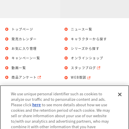
トップページ
ニュース一覧
発売カレンダー
キャラクターから探す
お気に入り管理
シリーズから探す
キャンペーン一覧
オンラインショップ
動画一覧
スタッフブログ
商品アンケート
WEB取説
We use unique personal identifier such as cookies to
お問い合わせ
個人情報保護方針
analyze our traffic and to personalize content and ads.
Please click
here
to see more details about how we use
利用規約
cookies and the retention period of each cookie. We may
sell or share information about your use of our website
Do Not Sell or Share My Personal
to/with our analytics and advertising partners, who may
Information
combine it with other information that you have