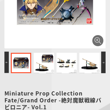
仮面ライダーシリー
キャラパキ
にふぉるめーしょん
ガンダムシリーズ
ポケモンスケールワ
アンパンマン
たまご
ま
ズ
＆スクエアシール
ールド
PROJECT R.E.D.・
つりグミ
ポケットモンスター
SMPシリーズ
サンリオキャラクタ
キャラデコ
わ
スーパー戦隊シリー
ーズ
ズ
Miniature Prop Collection
Fate/Grand Order -絶対魔獣戦線バ
ビロニア- Vol.1