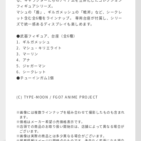
る、キャラクターたちのアイテムを立体化したコレクション
フィギュアシリーズ。
マシュの「盾」、ギルガメッシュの「戦斧」など、シークレ
ット含む全6種をラインナップ。 専用台座が付属し、シリー
ズで統一感あるディスプレイも楽しめます。
●武器フィギュア、台座（全6種）
1．ギルガメッシュ
2．マシュ・キリエライト
3．マーリン
4．アナ
5．ジャガーマン
6．シークレット
●チューインガム1個
(C) TYPE-MOON / FGO7 ANIME PROJECT
※画像には複数ラインナップを組み合わせて撮影したものも含まれ
ます。
※価格はメーカー希望小売価格表示です。
※店頭での商品のお取り扱い開始日は、店舗によって異なる場合が
ございます。
※画像は実際の商品とは多少異なる場合がございます。
※掲載情報はページ公開時点のものです。予告なく変更になる場合