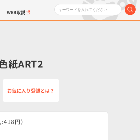
WEB取説
色紙ART2
ンダムシリーズ
ふぉるめーしょん＆
ポケットモンスター
SMPシリーズ
ドラゴン
ポケモン
お気に入り登録とは？
クエアシール
:418円）