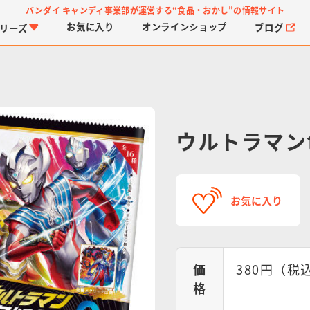
バンダイ キャンディ事業部が運営する
“食品・おかし”の情報サイト
お気に入り
オンライン
ショップ
ブログ
リーズ
ウルトラマン
PROJECT R.E.D.・ス
つりグミ
プリキュアシリーズ
チョコサプ
ガ
に
お気に入り
ーパー戦隊シリーズ
ス
価
380円（税込
格