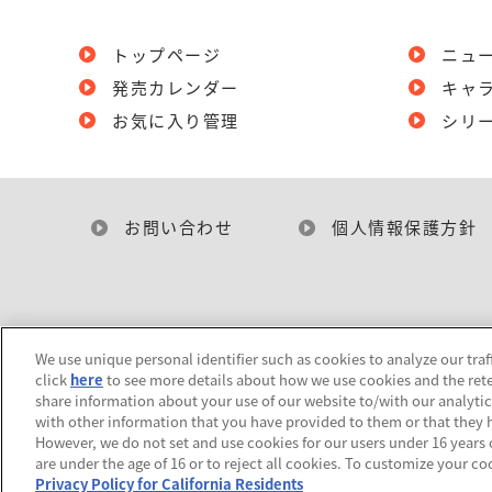
トップページ
ニュ
発売カレンダー
キャ
お気に入り管理
シリ
お問い合わせ
個人情報保護方針
We use unique personal identifier such as cookies to analyze our traf
click
here
to see more details about how we use cookies and the rete
share information about your use of our website to/with our analyti
with other information that you have provided to them or that they h
However, we do not set and use cookies for our users under 16 years of
are under the age of 16 or to reject all cookies. To customize your co
Privacy Policy for California Residents