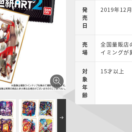
発
2019年12
売
日
売
全国量販店
場
イミングが
対
15才以上
象
年
齢