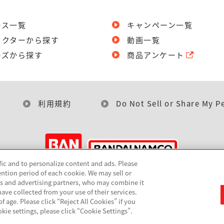
ース一覧
キャンペーン一覧
ラクターから探す
動画一覧
ーズから探す
商品アンケート
利用規約
Do Not Sell or Share My P
fic and to personalize content and ads. Please
ntion period of each cookie. We may sell or
©BANDAI
cs and advertising partners, who may combine it
ave collected from your use of their services.
 age. Please click “Reject All Cookies” if you
okie settings, please click “Cookie Settings”.
▼コピーライト一覧を表示する