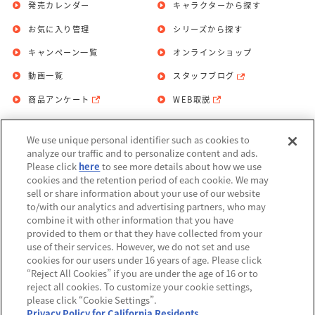
発売カレンダー
キャラクターから探す
お気に入り管理
シリーズから探す
キャンペーン一覧
オンラインショップ
動画一覧
スタッフブログ
商品アンケート
WEB取説
We use unique personal identifier such as cookies to
お問い合わせ
個人情報保護方針
analyze our traffic and to personalize content and ads.
Please click
here
to see more details about how we use
利用規約
cookies and the retention period of each cookie. We may
sell or share information about your use of our website
Do Not Sell or Share My Personal
to/with our analytics and advertising partners, who may
Information
combine it with other information that you have
provided to them or that they have collected from your
アレルギー情報
use of their services. However, we do not set and use
cookies for our users under 16 years of age. Please click
“Reject All Cookies” if you are under the age of 16 or to
reject all cookies. To customize your cookie settings,
please click “Cookie Settings”.
Privacy Policy for California Residents
©BANDAI