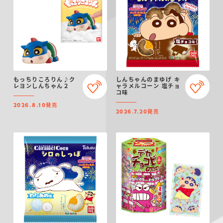
もっちりころりん♪ク
しんちゃんのまゆげ キ
レヨンしんちゃん２
ャラメルコーン 塩チョ
コ味
発売
2026.8.10
発売
2026.7.20