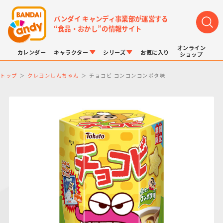
バンダイ キャンディ事業部が運営する
“食品・おかし”の情報サイト
オンライン
カレンダー
キャラクター
シリーズ
お気に入り
ショップ
トップ
クレヨンしんちゃん
チョコビ コンコンコンポタ味
LINK TRAVELERS
チョコボックス
プリキュアシリーズ
チョコサプ
ドラゴンボール
ポケモンキッズ