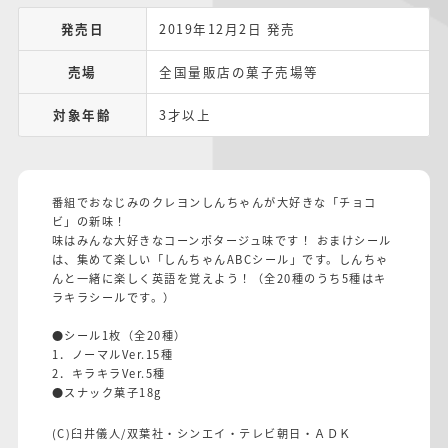
発売日
2019年12月2日 発売
売場
全国量販店の菓子売場等
対象年齢
3才以上
番組でおなじみのクレヨンしんちゃんが大好きな「チョコ
ビ」の新味！
味はみんな大好きなコーンポタージュ味です！ おまけシール
は、集めて楽しい「しんちゃんABCシール」です。しんちゃ
んと一緒に楽しく英語を覚えよう！（全20種のうち5種はキ
ラキラシールです。）
●シール1枚（全20種）
1．ノーマルVer.15種
2．キラキラVer.5種
●スナック菓子18g
(C)臼井儀人/双葉社・シンエイ・テレビ朝日・ＡＤＫ