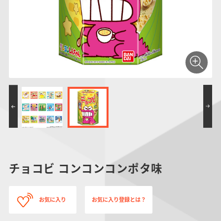
仮面ライダーシリー
キャラパキ
にふぉるめーしょん
ガンダムシリーズ
ポケモンスケールワ
アンパンマン
たまご
ま
ズ
＆スクエアシール
ールド
PROJECT R.E.D.・
つりグミ
ポケットモンスター
SMPシリーズ
サンリオキャラクタ
キャラデコ
わ
スーパー戦隊シリー
ーズ
ズ
チョコビ コンコンコンポタ味
お気に入り
お気に入り登録とは？