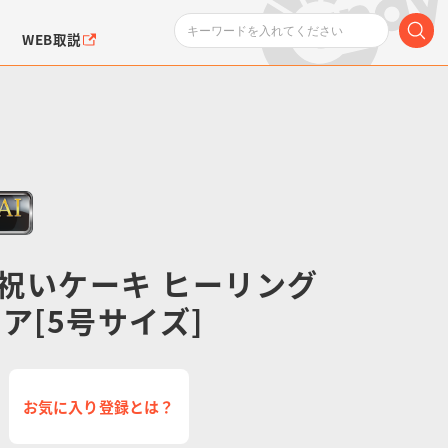
WEB取説
祝いケーキ ヒーリング
ンダムシリーズ
ふぉるめーしょん＆
ポケットモンスター
SMPシリーズ
ドラゴン
ポケモン
クエアシール
ア[5号サイズ]
お気に入り登録とは？