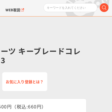
WEB取説
ハーツ キーブレードコレ
.3
ンダムシリーズ
ふぉるめーしょん＆
ポケットモンスター
SMPシリーズ
ドラゴン
ポケモン
クエアシール
お気に入り登録とは？
600円（税込:660円）