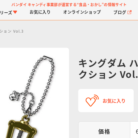
バンダイ キャンディ事業部が運営する
“食品・おかし”の情報サイト
お気に入り
オンライン
ショップ
ブログ
リーズ
ン Vol.3
キングダム 
クション Vol
PROJECT R.E.D.・ス
つりグミ
プリキュアシリーズ
チョコサプ
ガ
に
ーパー戦隊シリーズ
ス
お気に入り
価格