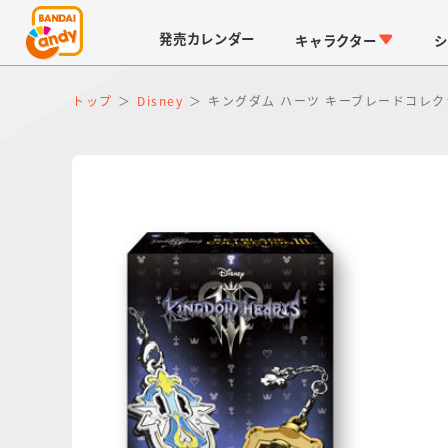
発売
カレンダー
キャラクター
シ
トップ
Disney
キングダム ハーツ キーブレードコレクショ
LINK TRAVELERS
チョコボックス
仮面ライダーシリーズ
キャラパキ