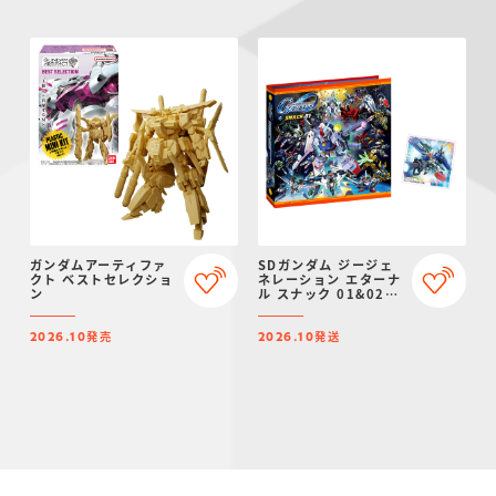
ガンダムアーティファ
SDガンダム ジージェ
クト ベストセレクショ
ネレーション エターナ
ン
ル スナック 01&02
シールバインダー【プ
レミアムバンダイ限
発売
発送
定】
2026.10
2026.10