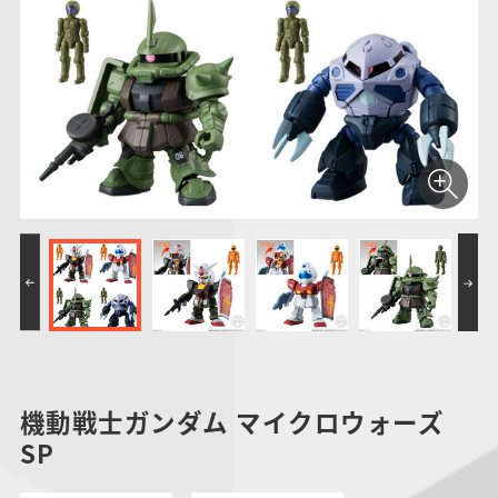
仮面ライダーシリー
キャラパキ
にふぉるめーしょん
ガンダムシリーズ
ポケモンスケールワ
アンパンマン
たまご
ま
ズ
＆スクエアシール
ールド
PROJECT R.E.D.・
つりグミ
ポケットモンスター
SMPシリーズ
サンリオキャラクタ
キャラデコ
わ
スーパー戦隊シリー
ーズ
ズ
機動戦士ガンダム マイクロウォーズ
SP