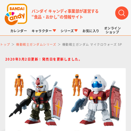
バンダイ キャンディ事業部が運営する
“食品・おかし”の情報サイト
オンライン
カレンダー
キャラクター
シリーズ
お気に入り
ショップ
トップ
機動戦士ガンダムシリーズ
機動戦士ガンダム マイクロウォーズ SP
2020年3月2日更新：発売日を更新しました。
LINK TRAVELERS
チョコボックス
プリキュアシリーズ
チョコサプ
ドラゴンボール
ポケモンキッズ