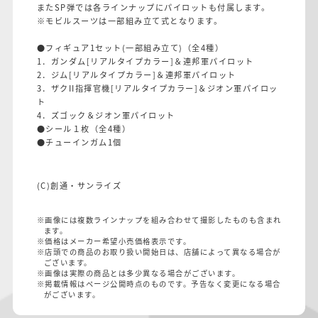
またSP弾では各ラインナップにパイロットも付属します。
※モビルスーツは一部組み立て式となります。
●フィギュア1セット(一部組み立て)（全4種）
1．ガンダム[リアルタイプカラー]＆連邦軍パイロット
2．ジム[リアルタイプカラー]＆連邦軍パイロット
3．ザクII指揮官機[リアルタイプカラー]＆ジオン軍パイロッ
ト
4．ズゴック＆ジオン軍パイロット
●シール１枚（全4種）
●チューインガム1個
(C)創通・サンライズ
※画像には複数ラインナップを組み合わせて撮影したものも含まれ
ます。
※価格はメーカー希望小売価格表示です。
※店頭での商品のお取り扱い開始日は、店舗によって異なる場合が
ございます。
※画像は実際の商品とは多少異なる場合がございます。
※掲載情報はページ公開時点のものです。予告なく変更になる場合
がございます。