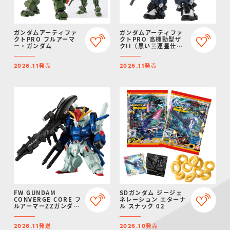
ガンダムアーティファ
ガンダムアーティファ
クトPRO フルアーマ
クトPRO 高機動型ザ
ー・ガンダム
クII（黒い三連星仕
様）
発売
発売
2026.11
2026.11
FW GUNDAM
SDガンダム ジージェ
CONVERGE CORE フ
ネレーション エターナ
ルアーマーZZガンダム
ル スナック 02
【プレミアムバンダイ
限定】
発送
発売
2026.11
2026.10