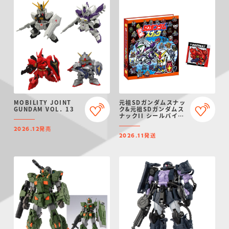
MOBILITY JOINT
元祖SDガンダムスナッ
GUNDAM VOL．13
ク&元祖SDガンダムス
ナックII シールバイン
ダー【プレミアムバン
発売
ダイ限定】
2026.12
発送
2026.11