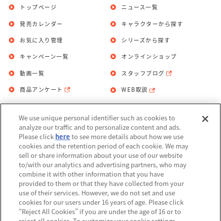
トップページ
ニュース一覧
発売カレンダー
キャラクターから探す
お気に入り管理
シリーズから探す
キャンペーン一覧
オンラインショップ
動画一覧
スタッフブログ
商品アンケート
WEB取説
We use unique personal identifier such as cookies to
お問い合わせ
個人情報保護方針
analyze our traffic and to personalize content and ads.
Please click
here
to see more details about how we use
利用規約
cookies and the retention period of each cookie. We may
sell or share information about your use of our website
Do Not Sell or Share My Personal
to/with our analytics and advertising partners, who may
Information
combine it with other information that you have
provided to them or that they have collected from your
アレルギー情報
use of their services. However, we do not set and use
cookies for our users under 16 years of age. Please click
“Reject All Cookies” if you are under the age of 16 or to
reject all cookies. To customize your cookie settings,