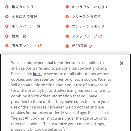
発売カレンダー
キャラクターから探す
お気に入り管理
シリーズから探す
キャンペーン一覧
オンラインショップ
動画一覧
スタッフブログ
商品アンケート
WEB取説
We use unique personal identifier such as cookies to
お問い合わせ
個人情報保護方針
analyze our traffic and to personalize content and ads.
Please click
here
to see more details about how we use
利用規約
cookies and the retention period of each cookie. We may
sell or share information about your use of our website
Do Not Sell or Share My Personal
to/with our analytics and advertising partners, who may
Information
combine it with other information that you have
provided to them or that they have collected from your
アレルギー情報
use of their services. However, we do not set and use
cookies for our users under 16 years of age. Please click
“Reject All Cookies” if you are under the age of 16 or to
reject all cookies. To customize your cookie settings,
please click “Cookie Settings”.