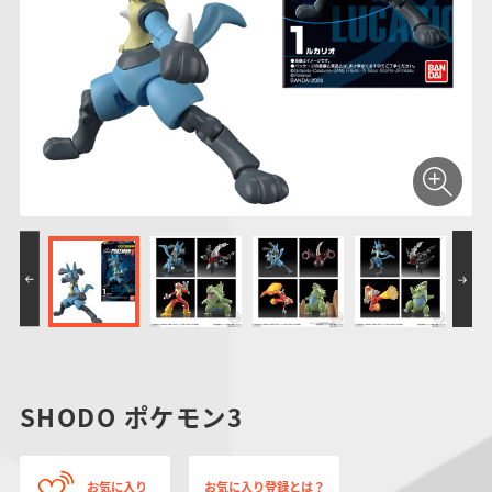
仮面ライダーシリー
キャラパキ
にふぉるめーしょん
ガンダムシリーズ
ポケモンスケールワ
アンパンマン
たまご
ま
ズ
＆スクエアシール
ールド
PROJECT R.E.D.・
つりグミ
ポケットモンスター
SMPシリーズ
サンリオキャラクタ
キャラデコ
わ
スーパー戦隊シリー
ーズ
ズ
SHODO ポケモン3
お気に入り
お気に入り登録とは？