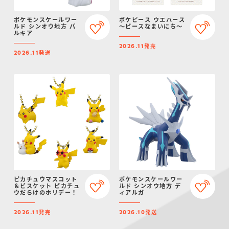
ポケモンスケールワー
ポケピース ウエハース
ルド シンオウ地方 パ
～ピースなまいにち～
ルキア
発売
2026.11
発送
2026.11
ピカチュウマスコット
ポケモンスケールワー
＆ビスケット ピカチュ
ルド シンオウ地方 デ
ウだらけのホリデー！
ィアルガ
発売
発送
2026.11
2026.10