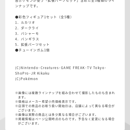
各ポケモンが使う「拡張パーツセット」含めた全5種類のライ
ンナップです。
●彩色フィギュア1セット（全5種）
1．ルカリオ
2．ダークライ
3．バシャーモ
4．バンギラス
5．拡張パーツセット
●チューインガム1個
(C)Nintendo･Creatures･GAME FREAK･TV Tokyo･
ShoPro･JR Kikaku
(C)Pokémon
※画像には複数ラインナップを組み合わせて撮影したものも含まれ
ます。
※価格はメーカー希望小売価格表示です。
※店頭での商品のお取り扱い開始日は、店舗によって異なる場合が
ございます。
※画像は実際の商品とは多少異なる場合がございます。
※掲載情報はページ公開時点のものです。予告なく変更になる場合
がございます。