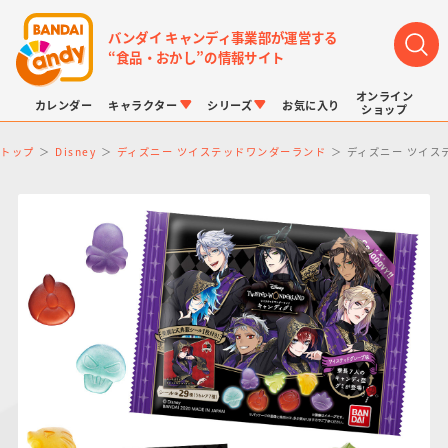
バンダイ キャンディ事業部が運営する
“食品・おかし”の情報サイト
オンライン
カレンダー
キャラクター
シリーズ
お気に入り
ショップ
トップ
Disney
ディズニー ツイステッドワンダーランド
ディズニー ツイス
LINK TRAVELERS
チョコボックス
プリキュアシリーズ
チョコサプ
ドラゴンボール
ポケモンキッズ