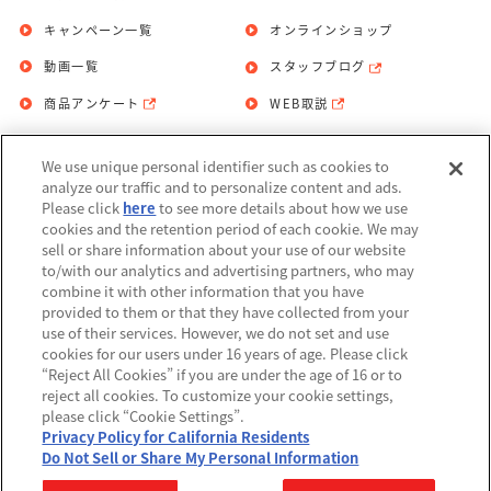
キャンペーン一覧
オンラインショップ
動画一覧
スタッフブログ
商品アンケート
WEB取説
We use unique personal identifier such as cookies to
お問い合わせ
個人情報保護方針
analyze our traffic and to personalize content and ads.
Please click
here
to see more details about how we use
利用規約
cookies and the retention period of each cookie. We may
sell or share information about your use of our website
Do Not Sell or Share My Personal
to/with our analytics and advertising partners, who may
Information
combine it with other information that you have
provided to them or that they have collected from your
アレルギー情報
use of their services. However, we do not set and use
cookies for our users under 16 years of age. Please click
“Reject All Cookies” if you are under the age of 16 or to
reject all cookies. To customize your cookie settings,
please click “Cookie Settings”.
Privacy Policy for California Residents
©BANDAI
Do Not Sell or Share My Personal Information