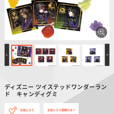
仮面ライダーシリー
キャラパキ
にふぉるめーしょん
ガンダムシリーズ
ポケモンスケールワ
アンパンマン
たまご
ま
ズ
＆スクエアシール
ールド
PROJECT R.E.D.・
つりグミ
ポケットモンスター
SMPシリーズ
サンリオキャラクタ
キャラデコ
わ
スーパー戦隊シリー
ーズ
ズ
ディズニー ツイステッドワンダーラン
ド キャンディグミ
お気に入り
お気に入り登録とは？