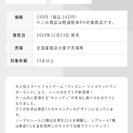
価格
150円（税込:162円）
※この商品は軽減税率8%対象商品です。
発売日
2020年11月23日 発売
売場
全国量販店の菓子売場等
対象年齢
15才以上
大人気スマートフォンゲーム『ディズニー ツイステッドワン
ダーランド』より、シール付きグミが新登場！
ゲーム内に登場する“キャンディ”が本当に食べられるグミに
なりました。
グミの形状は寮長7人のキャンディのデザインになっていま
す。
ノーマルシール22種は全寮生22人を網羅し、レアシール7種
は寮長7人を金色箔押しのキラキラ仕様でラインナップ！