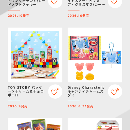
ドワンダーランド/カー
イトメアー・ビフォ
ドソフトクッキー
ア・クリスマス/カード
ソフトクッキー
発売
発売
2026.10
2026.10
TOY STORY パッケ
Disney Characters
ージチャーム＆チョコ
キャンディチャームズ
ボーロ
グミ
発売
発売
2026.9
2026.8.31