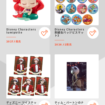
Disney Characters
Disney Characters
lumipotte
刺繍缶バッジビスケッ
ト3
発売
2027.1
発売
2026.12
ディズニー ツイステッ
ティム・バートンのナ