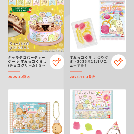
キャラデコパーティー
すみっコぐらし つりグ
ケーキ すみっコぐらし
ミ（2025年11月リニ
(チョコクリーム)(5号
ューアル）
サイズ)【2025年12月
発送・クリスマス予
発送
発売
約】
2025.12
2025.11.3