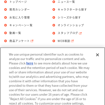
トップページ
ニュース一覧
発売カレンダー
キャラクターから探す
お気に入り管理
シリーズから探す
キャンペーン一覧
オンラインショップ
動画一覧
スタッフブログ
商品アンケート
WEB取説
We use unique personal identifier such as cookies to
お問い合わせ
個人情報保護方針
analyze our traffic and to personalize content and ads.
Please click
here
to see more details about how we use
利用規約
cookies and the retention period of each cookie. We may
sell or share information about your use of our website
Do Not Sell or Share My Personal
to/with our analytics and advertising partners, who may
Information
combine it with other information that you have
provided to them or that they have collected from your
アレルギー情報
use of their services. However, we do not set and use
cookies for our users under 16 years of age. Please click
“Reject All Cookies” if you are under the age of 16 or to
reject all cookies. To customize your cookie settings,