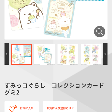
仮面ライダーシリー
キャラパキ
にふぉるめーしょん
ガンダムシリーズ
ポケモンスケールワ
アンパンマン
たまご
ま
ズ
＆スクエアシール
ールド
PROJECT R.E.D.・
つりグミ
ポケットモンスター
SMPシリーズ
サンリオキャラクタ
キャラデコ
わ
スーパー戦隊シリー
ーズ
ズ
すみっコぐらし コレクションカード
グミ2
お気に入り
お気に入り登録とは？