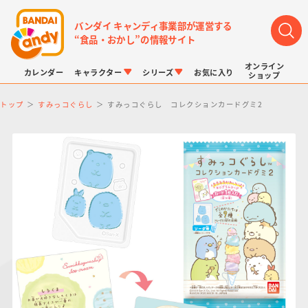
バンダイ キャンディ事業部が運営する
“食品・おかし”の情報サイト
オンライン
カレンダー
キャラクター
シリーズ
お気に入り
ショップ
トップ
すみっコぐらし
すみっコぐらし コレクションカードグミ2
LINK TRAVELERS
チョコボックス
プリキュアシリーズ
チョコサプ
ドラゴンボール
ポケモンキッズ