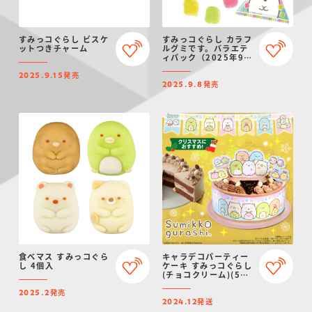
すみっコぐらし ビスケ
すみっコぐらし カラフ
ットつきチャーム
ルグミです。バラエテ
ィパック（2025年9月
リニューアル）
発売
2025.9.15
発売
2025.9.8
食べマス すみっコぐら
キャラデコパーティー
し 4個入
ケーキ すみっコぐらし
(チョコクリーム)(5号
サイズ)【2024年12月
発売
発送・クリスマス予
2025.2
発送
約】
2024.12