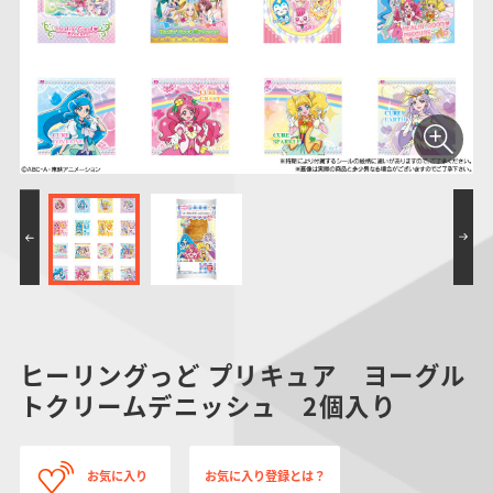
仮面ライダーシリー
キャラパキ
にふぉるめーしょん
ガンダムシリーズ
ポケモンスケールワ
アンパンマン
たまご
ま
ズ
＆スクエアシール
ールド
PROJECT R.E.D.・
つりグミ
ポケットモンスター
SMPシリーズ
サンリオキャラクタ
キャラデコ
わ
スーパー戦隊シリー
ーズ
ズ
ヒーリングっど プリキュア ヨーグル
トクリームデニッシュ 2個入り
お気に入り
お気に入り登録とは？