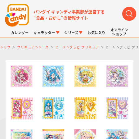
バンダイ キャンディ事業部が運営する
“食品・おかし”の情報サイト
オンライン
カレンダー
キャラクター
シリーズ
お気に入り
ショップ
トップ
プリキュアシリーズ
ヒーリングっど プリキュア
ヒーリングっど プ
LINK TRAVELERS
チョコボックス
プリキュアシリーズ
チョコサプ
ドラゴンボール
ポケモンキッズ