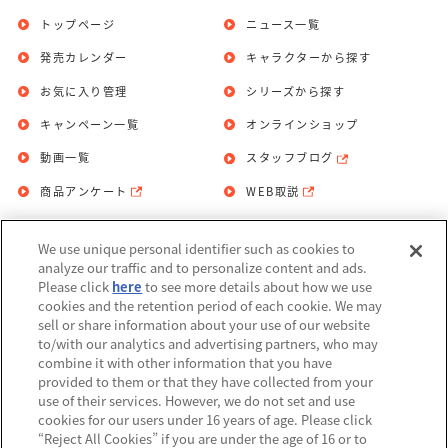
トップページ
ニュース一覧
発売カレンダー
キャラクターから探す
お気に入り管理
シリーズから探す
キャンペーン一覧
オンラインショップ
動画一覧
スタッフブログ
商品アンケート
WEB取説
We use unique personal identifier such as cookies to
お問い合わせ
個人情報保護方針
analyze our traffic and to personalize content and ads.
Please click
here
to see more details about how we use
利用規約
cookies and the retention period of each cookie. We may
sell or share information about your use of our website
Do Not Sell or Share My Personal
to/with our analytics and advertising partners, who may
Information
combine it with other information that you have
provided to them or that they have collected from your
アレルギー情報
use of their services. However, we do not set and use
cookies for our users under 16 years of age. Please click
“Reject All Cookies” if you are under the age of 16 or to