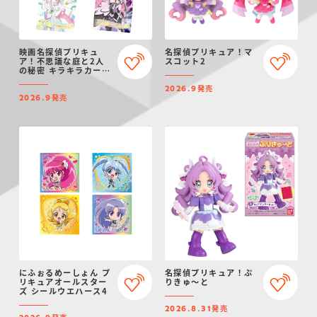
映画名探偵プリキュ
名探偵プリキュア！マ
ア！不思議な庭と2人
スコット2
の秘密 キラキラカード
グミ
発売
2026.9
発売
2026.9
にふぉるめーしょん プ
名探偵プリキュア！ぷ
リキュアオールスター
りきゅ～と
ズ シールウエハース4
発売
2026.8.31