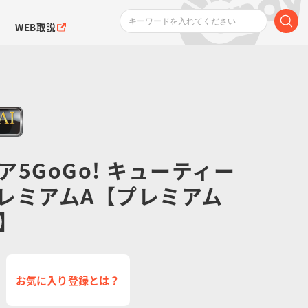
WEB取説
ュア5GoGo! キューティー
レミアムA【プレミアム
ンダムシリーズ
ふぉるめーしょん＆
ポケットモンスター
SMPシリーズ
ドラゴン
ポケモン
クエアシール
】
お気に入り登録とは？