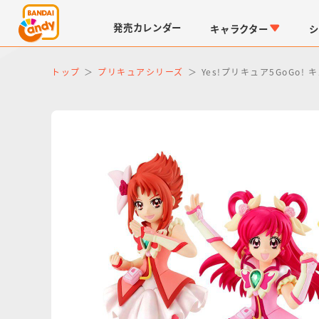
発売
カレンダー
キャラクター
シ
トップ
プリキュアシリーズ
Yes!プリキュア5GoG
LINK TRAVELERS
チョコボックス
仮面ライダーシリーズ
キャラパキ