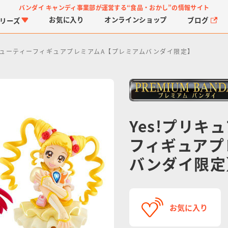
バンダイ キャンディ事業部が運営する
“食品・おかし”の情報サイト
お気に入り
オンライン
ショップ
ブログ
リーズ
o! キューティーフィギュアプレミアムA【プレミアムバンダイ限定】
Yes!プリキ
フィギュアプ
PROJECT R.E.D.・ス
つりグミ
プリキュアシリーズ
チョコサプ
ガ
に
ーパー戦隊シリーズ
ス
バンダイ限定
お気に入り