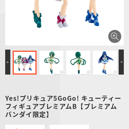
仮面ライダーシリー
キャラパキ
にふぉるめーしょん
ガンダムシリーズ
ポケモンスケールワ
アンパンマン
たまご
ま
ズ
＆スクエアシール
ールド
PROJECT R.E.D.・
つりグミ
ポケットモンスター
SMPシリーズ
サンリオキャラクタ
キャラデコ
わ
スーパー戦隊シリー
ーズ
ズ
Yes!プリキュア5GoGo! キューティー
フィギュアプレミアムB【プレミアム
バンダイ限定】