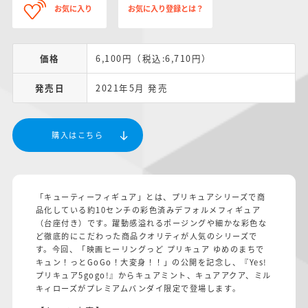
お気に入り
お気に入り登録とは？
価格
6,100円（税込:6,710円）
発売日
2021年5月 発売
購入はこちら
「キューティーフィギュア」とは、プリキュアシリーズで商
品化している約10センチの彩色済みデフォルメフィギュア
（台座付き）です。躍動感溢れるポージングや細かな彩色な
ど徹底的にこだわった商品クオリティが人気のシリーズで
す。今回、「映画ヒーリングっど プリキュア ゆめのまちで
キュン！っとGoGo！大変身！！」の公開を記念し、『Yes!
プリキュア5gogo!』からキュアミント、キュアアクア、ミル
キィローズがプレミアムバンダイ限定で登場します｡