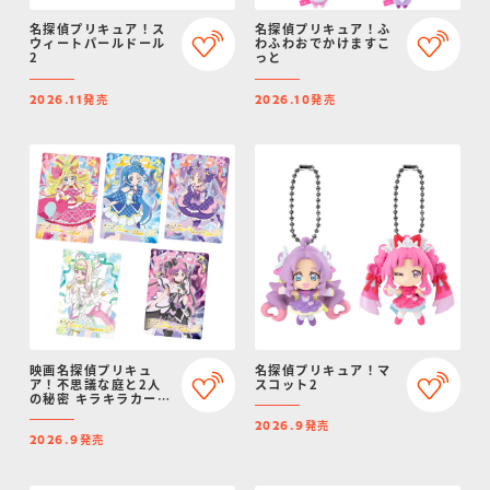
名探偵プリキュア！ス
名探偵プリキュア！ふ
ウィートパールドール
わふわおでかけますこ
2
っと
発売
発売
2026.11
2026.10
映画名探偵プリキュ
名探偵プリキュア！マ
ア！不思議な庭と2人
スコット2
の秘密 キラキラカード
グミ
発売
2026.9
発売
2026.9