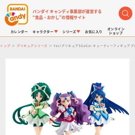
バンダイ キャンディ事業部が運営する
“食品・おかし”の情報サイト
オンライン
カレンダー
キャラクター
シリーズ
お気に入り
ショップ
トップ
プリキュアシリーズ
Yes!プリキュア5GoGo! キューティーフィギュ
LINK TRAVELERS
チョコボックス
プリキュアシリーズ
チョコサプ
ドラゴンボール
ポケモンキッズ