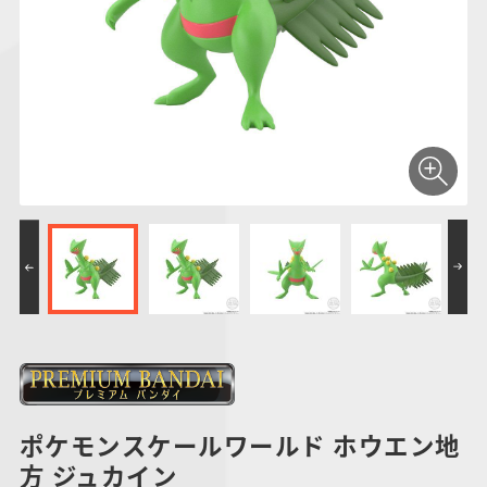
仮面ライダーシリー
キャラパキ
にふぉるめーしょん
ガンダムシリーズ
ポケモンスケールワ
アンパンマン
たまご
ま
ズ
＆スクエアシール
ールド
PROJECT R.E.D.・
つりグミ
ポケットモンスター
SMPシリーズ
サンリオキャラクタ
キャラデコ
わ
スーパー戦隊シリー
ーズ
ズ
ポケモンスケールワールド ホウエン地
方 ジュカイン