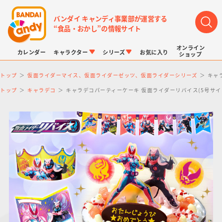
バンダイ キャンディ事業部が運営する
“食品・おかし”の情報サイト
オンライン
カレンダー
キャラクター
シリーズ
お気に入り
ショップ
トップ
仮面ライダーマイス、仮面ライダーゼッツ、仮面ライダーシリーズ
キャ
トップ
キャラデコ
キャラデコパーティーケーキ 仮面ライダーリバイス(5号サイ
LINK TRAVELERS
チョコボックス
プリキュアシリーズ
チョコサプ
ドラゴンボール
ポケモンキッズ