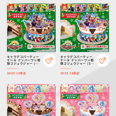
キャラデコパーティー
キャラデコパーティー
ケーキ ナンバーワン戦
ケーキ ナンバーワン戦
隊ゴジュウジャー (チ
隊ゴジュウジャー (5号
ョコクリーム)(5号サ
サイズ)【2025年12月
イズ)【2025年12月発
発送・クリスマス予
発送
発送
送・クリスマス予約】
約】
2025.12
2025.12