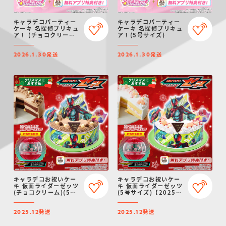
キャラデコパーティー
キャラデコパーティー
ケーキ 名探偵プリキュ
ケーキ 名探偵プリキュ
ア！ (チョコクリーム)
ア！(5号サイズ)
(5号サイズ)
発送
発送
2026.1.30
2026.1.30
キャラデコお祝いケー
キャラデコお祝いケー
キ 仮面ライダーゼッツ
キ 仮面ライダーゼッツ
(チョコクリーム)(5号
(5号サイズ)【2025年
サイズ)【2025年12月
12月発送・クリスマス
発送・クリスマス予
予約】
発送
発送
約】
2025.12
2025.12