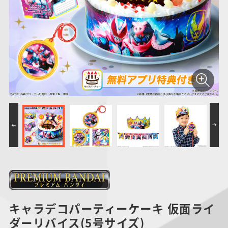
仮面ライダーシリー
キャラパキ
にふぉるめーしょん
ガンダムシリーズ
ポケモンスケールワ
アンパンマン
たまご
ま
ズ
＆スクエアシール
ールド
PROJECT R.E.D.・
つりグミ
ポケットモンスター
SMPシリーズ
サンリオキャラクタ
キャラデコ
わ
スーパー戦隊シリー
ーズ
ズ
キャラデコパーティーケーキ 仮面ライ
ダーリバイス(5号サイズ)