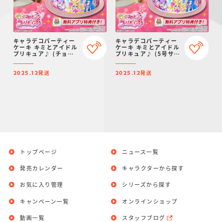
キャラデコパーティー
キャラデコパーティー
ケーキ キミとアイドル
ケーキ キミとアイドル
プリキュア♪ (チョコ
プリキュア♪ (5号サイ
クリーム)(5号サイズ)
ズ)【2025年12月発
【2025年12月発送・
送・クリスマス予約】
発送
発送
クリスマス予約】
2025.12
2025.12
トップページ
ニュース一覧
発売カレンダー
キャラクターから探す
お気に入り管理
シリーズから探す
キャンペーン一覧
オンラインショップ
動画一覧
スタッフブログ