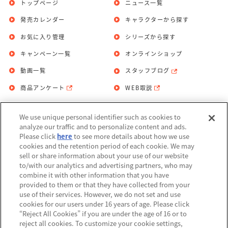
トップページ
ニュース一覧
発売カレンダー
キャラクターから探す
お気に入り管理
シリーズから探す
キャンペーン一覧
オンラインショップ
動画一覧
スタッフブログ
商品アンケート
WEB取説
We use unique personal identifier such as cookies to
お問い合わせ
個人情報保護方針
analyze our traffic and to personalize content and ads.
Please click
here
to see more details about how we use
利用規約
cookies and the retention period of each cookie. We may
sell or share information about your use of our website
Do Not Sell or Share My Personal
to/with our analytics and advertising partners, who may
Information
combine it with other information that you have
provided to them or that they have collected from your
アレルギー情報
use of their services. However, we do not set and use
cookies for our users under 16 years of age. Please click
“Reject All Cookies” if you are under the age of 16 or to
reject all cookies. To customize your cookie settings,