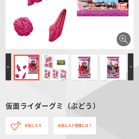
仮面ライダーシリー
キャラパキ
にふぉるめーしょん
ガンダムシリーズ
ポケモンスケールワ
アンパンマン
たまご
ま
ズ
＆スクエアシール
ールド
PROJECT R.E.D.・
つりグミ
ポケットモンスター
SMPシリーズ
サンリオキャラクタ
キャラデコ
わ
スーパー戦隊シリー
ーズ
ズ
仮面ライダーグミ（ぶどう）
お気に入り
お気に入り登録とは？