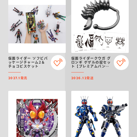
仮面ライダー ソフビパ
仮面ライダークウガ グ
ッケージチャーム2＆
ロンギ ゲゲルの掟セッ
チョコビスケット
ト【プレミアムバンダ
イ限定】（リニューア
ル）
発売
発送
2027.1
2026.12