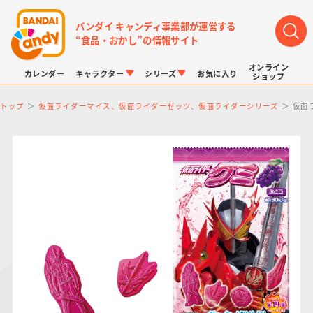
バンダイ キャンディ事業部が運営する
“食品・おかし”の情報サイト
オンライン
カレンダー
キャラクター
シリーズ
お気に入り
ショップ
トップ
仮面ライダーマイス、仮面ライダーゼッツ、仮面ライダーシリーズ
仮面
LINK TRAVELERS
チョコボックス
プリキュアシリーズ
チョコサプ
ドラゴンボール
ポケモンキッズ