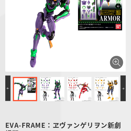
仮面ライダーシリー
キャラパキ
にふぉるめーしょん
ガンダムシリーズ
ポケモンスケールワ
アンパンマン
たまご
ま
ズ
＆スクエアシール
ールド
PROJECT R.E.D.・
つりグミ
ポケットモンスター
SMPシリーズ
サンリオキャラクタ
キャラデコ
わ
スーパー戦隊シリー
ーズ
ズ
EVA-FRAME：ヱヴァンゲリヲン新劇