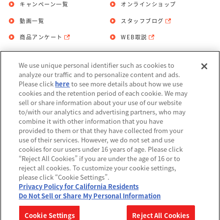
キャンペーン一覧
オンラインショップ
動画一覧
スタッフブログ
商品アンケート
WEB取説
We use unique personal identifier such as cookies to
お問い合わせ
個人情報保護方針
analyze our traffic and to personalize content and ads.
Please click
here
to see more details about how we use
利用規約
cookies and the retention period of each cookie. We may
sell or share information about your use of our website
Do Not Sell or Share My Personal
to/with our analytics and advertising partners, who may
Information
combine it with other information that you have
provided to them or that they have collected from your
アレルギー情報
use of their services. However, we do not set and use
cookies for our users under 16 years of age. Please click
“Reject All Cookies” if you are under the age of 16 or to
reject all cookies. To customize your cookie settings,
please click “Cookie Settings”.
Privacy Policy for California Residents
©BANDAI
Do Not Sell or Share My Personal Information
▼コピーライト一覧を表示する
Cookie Settings
Reject All Cookies