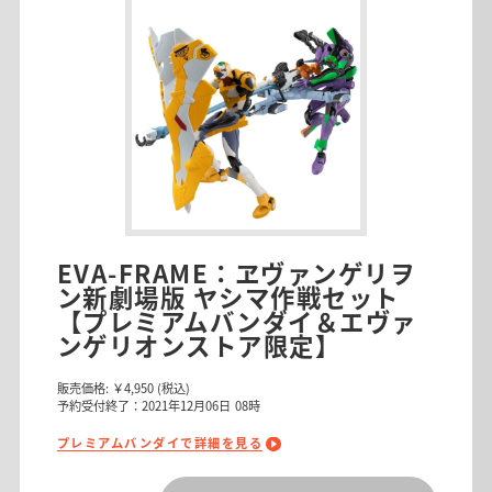
EVA-FRAME：ヱヴァンゲリヲ
ン新劇場版 ヤシマ作戦セット
【プレミアムバンダイ＆エヴァ
ンゲリオンストア限定】
販売価格:
￥4,950
(税込)
予約受付終了：2021年12月06日 08時
プレミアムバンダイで詳細を見る