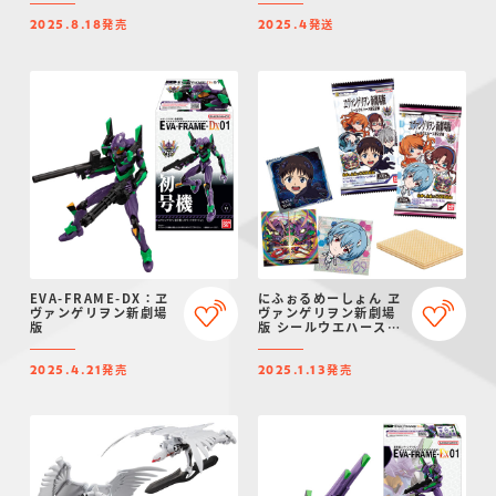
【プレミアムバンダイ
発売
発送
＆エヴァストア限定】
2025.8.18
2025.4
EVA-FRAME-DX：ヱ
にふぉるめーしょん ヱ
ヴァンゲリヲン新劇場
ヴァンゲリヲン新劇場
版
版 シールウエハース補
完計画
発売
発売
2025.4.21
2025.1.13