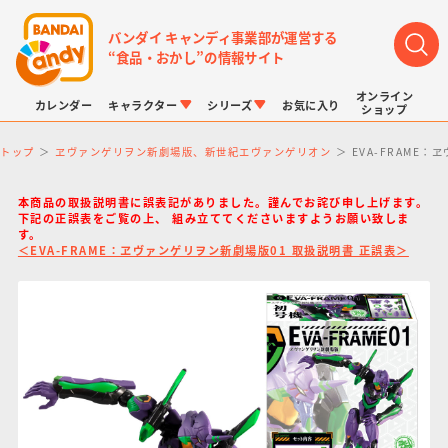
バンダイ キャンディ事業部が運営する
“食品・おかし”の情報サイト
オンライン
カレンダー
キャラクター
シリーズ
お気に入り
ショップ
トップ
ヱヴァンゲリヲン新劇場版、新世紀エヴァンゲリオン
EVA-FRAME
本商品の取扱説明書に誤表記がありました。謹んでお詫び申し上げます。
下記の正誤表をご覧の上、 組み立ててくださいますようお願い致しま
す。
＜EVA-FRAME：ヱヴァンゲリヲン新劇場版01 取扱説明書 正誤表＞
LINK TRAVELERS
チョコボックス
プリキュアシリーズ
チョコサプ
ドラゴンボール
ポケモンキッズ