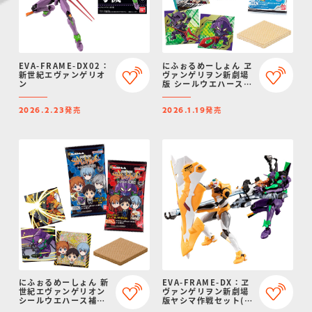
EVA-FRAME-DX02：
にふぉるめーしょん ヱ
新世紀エヴァンゲリオ
ヴァンゲリヲン新劇場
ン
版 シールウエハース補
完計画～サードインパ
クト～
発売
発売
2026.2.23
2026.1.19
にふぉるめーしょん 新
EVA-FRAME-DX：ヱ
世紀エヴァンゲリオン
ヴァンゲリヲン新劇場
シールウエハース補完
版ヤシマ作戦セット(メ
計画
タリックカラーVer.)