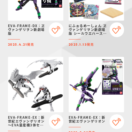
EVA-FRAME-DX：ヱ
にふぉるめーしょん ヱ
ヴァンゲリヲン新劇場
ヴァンゲリヲン新劇場
版
版 シールウエハース補
完計画
発売
発売
2025.4.21
2025.1.13
EVA-FRAME-EX：新
EVA-FRAME-EX：新
世紀エヴァンゲリオン
世紀エヴァンゲリオン
～EVA量産機3体セッ
ト【プレミアムバンダ