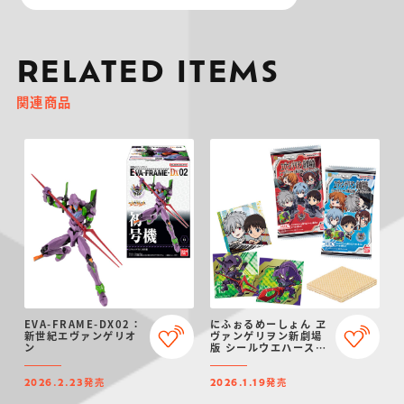
RELATED ITEMS
関連商品
EVA-FRAME-DX02：
にふぉるめーしょん ヱ
新世紀エヴァンゲリオ
ヴァンゲリヲン新劇場
ン
版 シールウエハース補
完計画～サードインパ
クト～
発売
発売
2026.2.23
2026.1.19