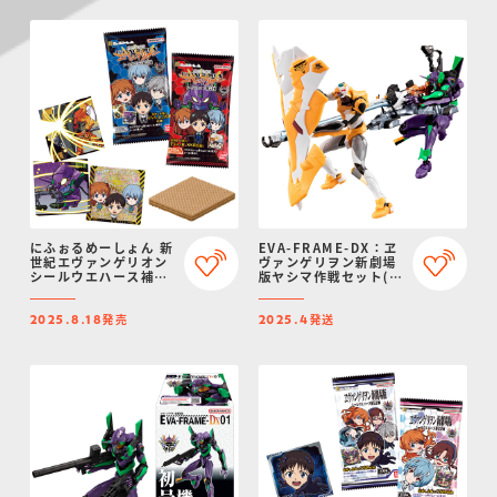
にふぉるめーしょん 新
EVA-FRAME-DX：ヱ
世紀エヴァンゲリオン
ヴァンゲリヲン新劇場
シールウエハース補完
版ヤシマ作戦セット(メ
計画
タリックカラーVer.)
【プレミアムバンダイ
発売
発送
＆エヴァストア限定】
2025.8.18
2025.4