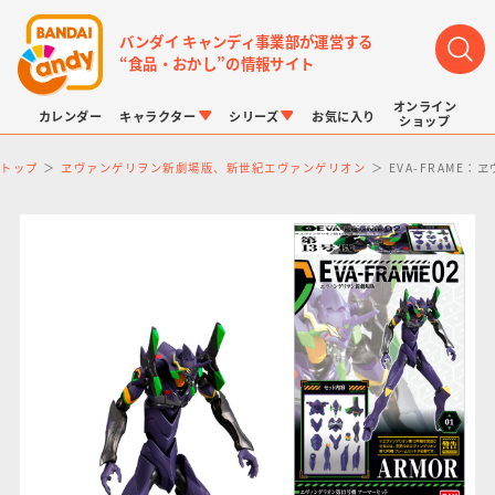
バンダイ キャンディ事業部が運営する
“食品・おかし”の情報サイト
オンライン
カレンダー
キャラクター
シリーズ
お気に入り
ショップ
トップ
ヱヴァンゲリヲン新劇場版、新世紀エヴァンゲリオン
EVA-FRAME
LINK TRAVELERS
チョコボックス
プリキュアシリーズ
チョコサプ
ドラゴンボール
ポケモンキッズ