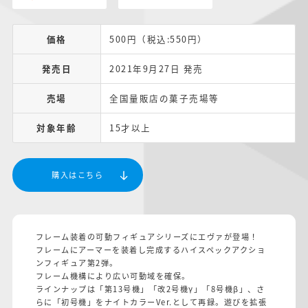
価格
500円（税込:550円）
発売日
2021年9月27日 発売
売場
全国量販店の菓子売場等
対象年齢
15才以上
購入はこちら
フレーム装着の可動フィギュアシリーズにエヴァが登場！
フレームにアーマーを装着し完成するハイスペックアクショ
ンフィギュア第2弾。
フレーム機構により広い可動域を確保。
ラインナップは「第13号機」「改2号機γ」「8号機β」、さ
らに「初号機」をナイトカラーVer.として再録。遊びを拡張