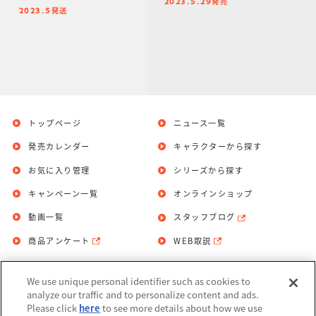
発売
イ＆エヴァンゲリオン
2023.5.29
発送
ストア限定】
2023.5
トップページ
ニュース一覧
発売カレンダー
キャラクターから探す
お気に入り管理
シリーズから探す
キャンペーン一覧
オンラインショップ
動画一覧
スタッフブログ
商品アンケート
WEB取説
We use unique personal identifier such as cookies to
お問い合わせ
個人情報保護方針
analyze our traffic and to personalize content and ads.
Please click
here
to see more details about how we use
利用規約