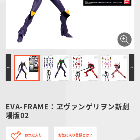
仮面ライダーシリー
キャラパキ
にふぉるめーしょん
ガンダムシリーズ
ポケモンスケールワ
アンパンマン
たまご
ま
ズ
＆スクエアシール
ールド
PROJECT R.E.D.・
つりグミ
ポケットモンスター
SMPシリーズ
サンリオキャラクタ
キャラデコ
わ
スーパー戦隊シリー
ーズ
ズ
EVA-FRAME：ヱヴァンゲリヲン新劇
場版02
お気に入り
お気に入り登録とは？