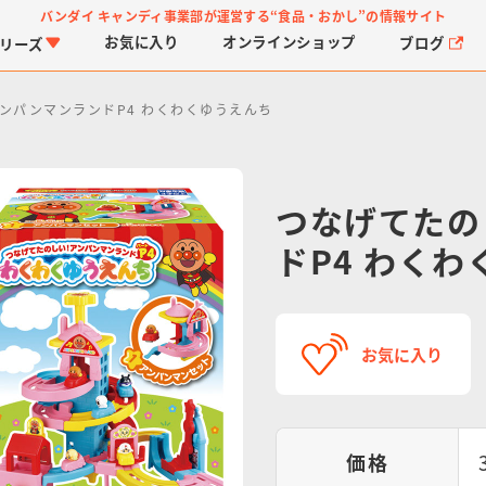
バンダイ キャンディ事業部が運営する
“食品・おかし”の情報サイト
お気に入り
オンライン
ショップ
ブログ
リーズ
ンパンマンランドP4 わくわくゆうえんち
つなげてたの
ドP4 わく
PROJECT R.E.D.・ス
つりグミ
プリキュアシリーズ
チョコサプ
ガ
に
ーパー戦隊シリーズ
ス
お気に入り
価格