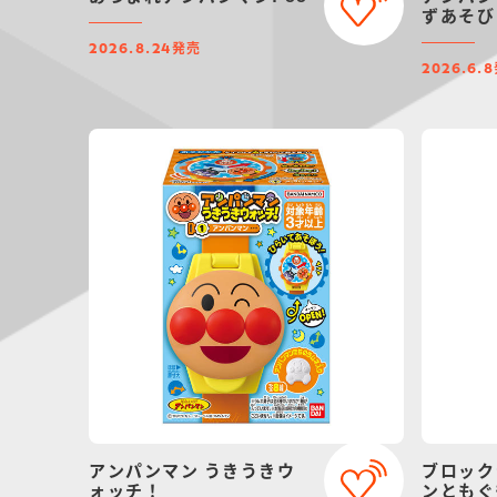
ずあそび
発売
2026.8.24
2026.6.8
アンパンマン うきうきウ
ブロック
ォッチ！
ンともぐ