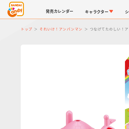
発売
カレンダー
キャラクター
シ
トップ
それいけ！アンパンマン
つなげてたのしい！ア
LINK TRAVELERS
チョコボックス
仮面ライダーシリーズ
キャラパキ