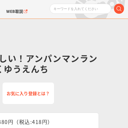
WEB取説
しい！アンパンマンラン
わくゆうえんち
ンダムシリーズ
ふぉるめーしょん＆
ポケットモンスター
SMPシリーズ
ドラゴン
ポケモン
クエアシール
お気に入り登録とは？
380円（税込:418円）