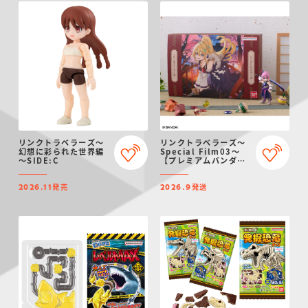
リンクトラベラーズ～
リンクトラベラーズ～
幻想に彩られた世界編
Special Film03～
～SIDE:C
【プレミアムバンダイ
限定】
発売
発送
2026.11
2026.9