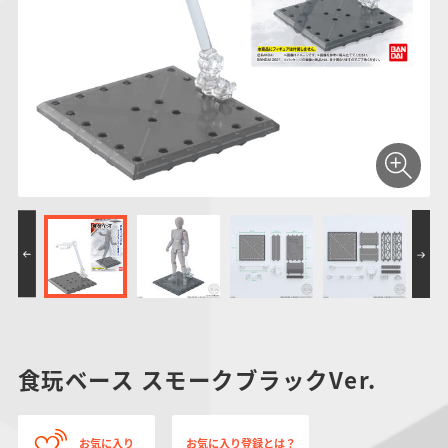
仮面ライダーシリー
キャラパキ
にふぉるめーしょん
ガンダムシリーズ
ポケモンスケールワ
アンパンマン
たまご
ま
ズ
＆スクエアシール
ールド
PROJECT R.E.D.・
つりグミ
ポケットモンスター
SMPシリーズ
サンリオキャラクタ
キャラデコ
わ
スーパー戦隊シリー
ーズ
ズ
食玩ベース スモークブラックVer.
お気に入り
お気に入り登録とは？