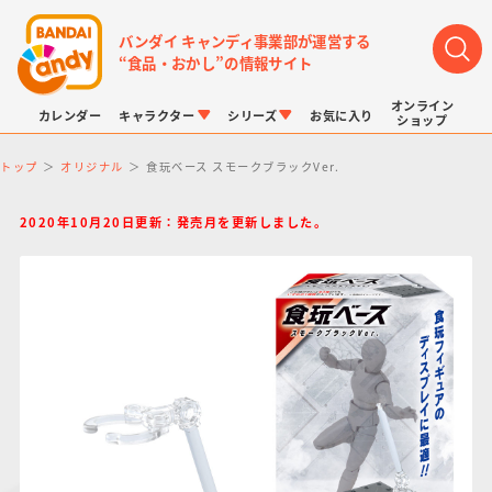
バンダイ キャンディ事業部が運営する
“食品・おかし”の情報サイト
オンライン
カレンダー
キャラクター
シリーズ
お気に入り
ショップ
トップ
オリジナル
食玩ベース スモークブラックVer.
2020年10月20日更新：発売月を更新しました。
LINK TRAVELERS
チョコボックス
プリキュアシリーズ
チョコサプ
ドラゴンボール
ポケモンキッズ