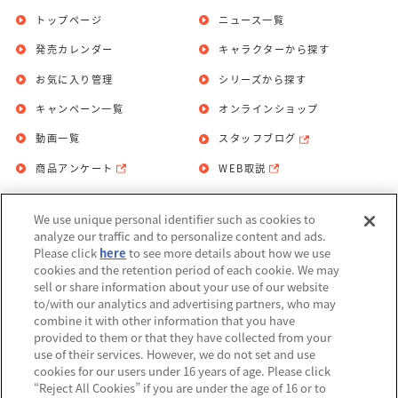
トップページ
ニュース一覧
発売カレンダー
キャラクターから探す
お気に入り管理
シリーズから探す
キャンペーン一覧
オンラインショップ
動画一覧
スタッフブログ
商品アンケート
WEB取説
We use unique personal identifier such as cookies to
お問い合わせ
個人情報保護方針
analyze our traffic and to personalize content and ads.
Please click
here
to see more details about how we use
利用規約
cookies and the retention period of each cookie. We may
sell or share information about your use of our website
Do Not Sell or Share My Personal
to/with our analytics and advertising partners, who may
Information
combine it with other information that you have
provided to them or that they have collected from your
アレルギー情報
use of their services. However, we do not set and use
cookies for our users under 16 years of age. Please click
“Reject All Cookies” if you are under the age of 16 or to