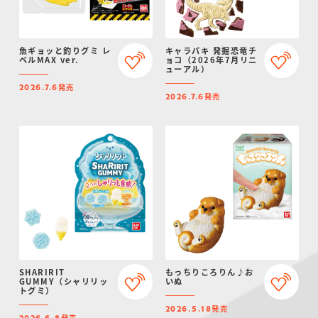
魚ギョッと釣りグミ レ
キャラパキ 発掘恐竜チ
ベルMAX ver.
ョコ（2026年7月リニ
ューアル）
発売
2026.7.6
発売
2026.7.6
SHARIRIT
もっちりころりん♪お
GUMMY（シャリリッ
いぬ
トグミ）
発売
2026.5.18
発売