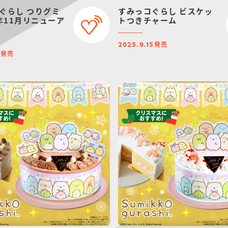
ぐらし つりグミ
すみっコぐらし ビスケッ
5年11月リニューア
トつきチャーム
発売
2025.9.15
発売
3