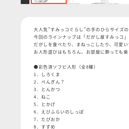
大人気”すみっコぐらし”の手のひらサイズ
今回のラインナップは「だがし屋すみっコ」
だがしを食べたり、まねっこしたり、可愛い
お人形遊びはもちろん、お部屋に飾っても楽
●彩色済ソフビ人形（全8種）
1．しろくま
2．ぺんぎん？
3．とんかつ
4．ねこ
5．とかげ
6．えびふらいのしっぽ
7．たぴおか
8．すずめ