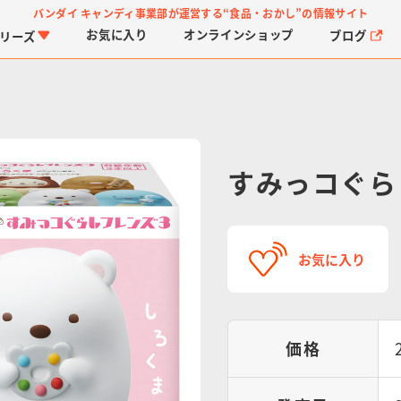
バンダイ キャンディ事業部が運営する
“食品・おかし”の情報サイト
お気に入り
オンライン
ショップ
ブログ
リーズ
すみっコぐら
PROJECT R.E.D.・ス
つりグミ
プリキュアシリーズ
チョコサプ
ガ
に
お気に入り
ーパー戦隊シリーズ
ス
価格