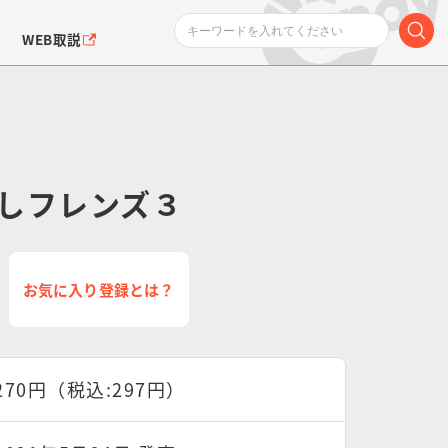
WEB取説
しフレンズ３
ンダムシリーズ
ふぉるめーしょん＆
ポケットモンスター
SMPシリーズ
ドラゴン
ポケモン
お気に入り登録とは？
クエアシール
270円（税込:297円）