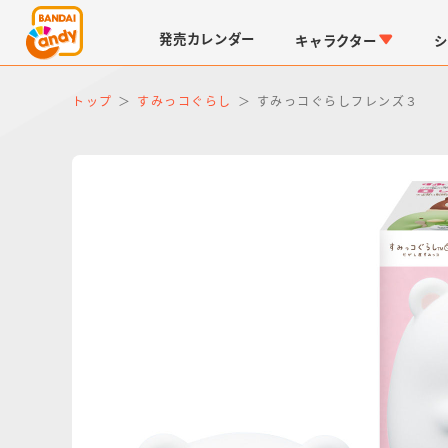
発売
カレンダー
キャラクター
シ
トップ
すみっコぐらし
すみっコぐらしフレンズ３
LINK TRAVELERS
チョコボックス
仮面ライダーシリーズ
キャラパキ