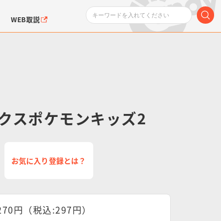
WEB取説
クスポケモンキッズ2
ンダムシリーズ
ふぉるめーしょん＆
ポケットモンスター
SMPシリーズ
ドラゴン
ポケモン
クエアシール
お気に入り登録とは？
270円（税込:297円）