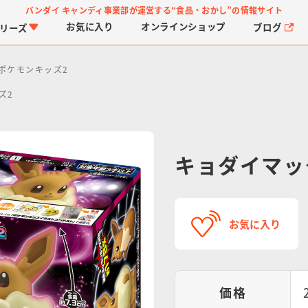
バンダイ キャンディ事業部が運営する
“食品・おかし”の情報サイト
お気に入り
オンライン
ショップ
ブログ
リーズ
ポケモンキッズ2
ズ2
キョダイマッ
PROJECT R.E.D.・ス
つりグミ
プリキュアシリーズ
チョコサプ
ガ
に
ーパー戦隊シリーズ
ス
お気に入り
価格