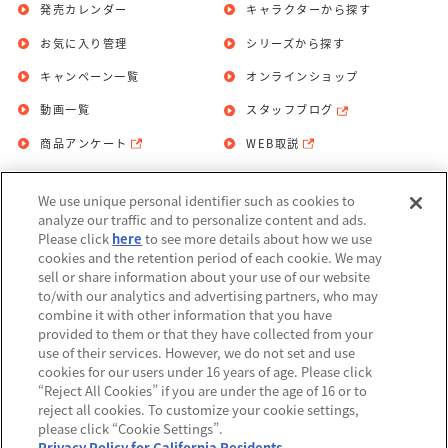
発売カレンダー
キャラクターから探す
お気に入り管理
シリーズから探す
キャンペーン一覧
オンラインショップ
動画一覧
スタッフブログ
商品アンケート
WEB取説
We use unique personal identifier such as cookies to
お問い合わせ
個人情報保護方針
analyze our traffic and to personalize content and ads.
Please click
here
to see more details about how we use
利用規約
cookies and the retention period of each cookie. We may
sell or share information about your use of our website
Do Not Sell or Share My Personal
to/with our analytics and advertising partners, who may
Information
combine it with other information that you have
provided to them or that they have collected from your
アレルギー情報
use of their services. However, we do not set and use
cookies for our users under 16 years of age. Please click
“Reject All Cookies” if you are under the age of 16 or to
reject all cookies. To customize your cookie settings,
please click “Cookie Settings”.
Privacy Policy for California Residents