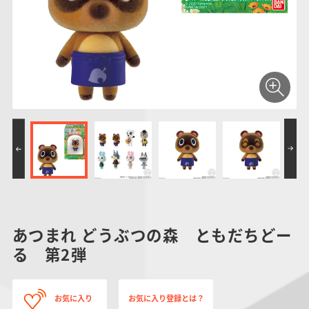
仮面ライダーシリー
キャラパキ
にふぉるめーしょん
ガンダムシリーズ
ポケモンスケールワ
アンパンマン
たまご
ま
ズ
＆スクエアシール
ールド
PROJECT R.E.D.・
つりグミ
ポケットモンスター
SMPシリーズ
サンリオキャラクタ
キャラデコ
わ
スーパー戦隊シリー
ーズ
ズ
あつまれ どうぶつの森 ともだちどー
る 第2弾
お気に入り
お気に入り登録とは？