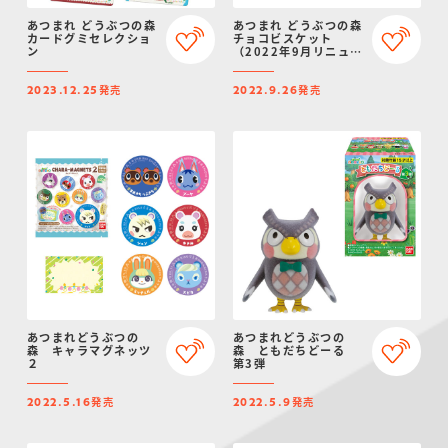
あつまれ どうぶつの森
あつまれ どうぶつの森
カードグミセレクショ
チョコビスケット
ン
（2022年9月リニュー
アル）
発売
発売
2023.12.25
2022.9.26
あつまれどうぶつの
あつまれどうぶつの
森 キャラマグネッツ
森 ともだちどーる
２
第3弾
発売
発売
2022.5.16
2022.5.9