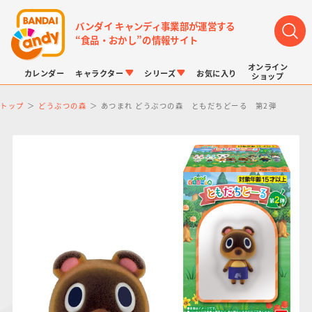
バンダイ キャンディ事業部が運営する
“食品・おかし”の情報サイト
オンライン
カレンダー
キャラクター
シリーズ
お気に入り
ショップ
トップ
どうぶつの森
あつまれ どうぶつの森 ともだちどーる 第2弾
LINK TRAVELERS
チョコボックス
プリキュアシリーズ
チョコサプ
ドラゴンボール
ポケモンキッズ