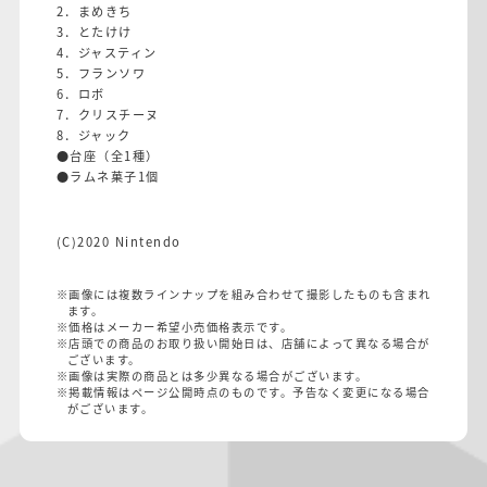
2．まめきち
3．とたけけ
4．ジャスティン
5．フランソワ
6．ロボ
7．クリスチーヌ
8．ジャック
●台座（全1種）
●ラムネ菓子1個
(C)2020 Nintendo
※画像には複数ラインナップを組み合わせて撮影したものも含まれ
ます。
※価格はメーカー希望小売価格表示です。
※店頭での商品のお取り扱い開始日は、店舗によって異なる場合が
ございます。
※画像は実際の商品とは多少異なる場合がございます。
※掲載情報はページ公開時点のものです。予告なく変更になる場合
がございます。