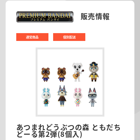
販売情報
通常商品
個別配送
あつまれどうぶつの森 ともだち
どーる第2弾(8個入)