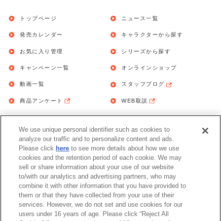
トップページ
ニュース一覧
発売カレンダー
キャラクターから探す
お気に入り管理
シリーズから探す
キャンペーン一覧
オンラインショップ
動画一覧
スタッフブログ
商品アンケート
WEB取説
We use unique personal identifier such as cookies to
お問い合わせ
個人情報保護方針
analyze our traffic and to personalize content and ads.
Please click
here
to see more details about how we use
利用規約
cookies and the retention period of each cookie. We may
sell or share information about your use of our website
Do Not Sell or Share My Personal
to/with our analytics and advertising partners, who may
Information
combine it with other information that you have provided to
them or that they have collected from your use of their
アレルギー情報
services. However, we do not set and use cookies for our
users under 16 years of age. Please click “Reject All