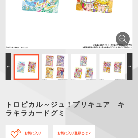
仮面ライダーシリー
キャラパキ
にふぉるめーしょん
ガンダムシリーズ
ポケモンスケールワ
アンパンマン
たまご
ま
ズ
＆スクエアシール
ールド
PROJECT R.E.D.・
つりグミ
ポケットモンスター
SMPシリーズ
サンリオキャラクタ
キャラデコ
わ
スーパー戦隊シリー
ーズ
ズ
トロピカル～ジュ！プリキュア キ
ラキラカードグミ
お気に入り
お気に入り登録とは？