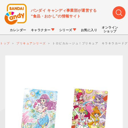
バンダイ キャンディ事業部が運営する
“食品・おかし”の情報サイト
オンライン
カレンダー
キャラクター
シリーズ
お気に入り
ショップ
トップ
プリキュアシリーズ
トロピカル～ジュ！プリキュア キラキラカードグ
LINK TRAVELERS
チョコボックス
プリキュアシリーズ
チョコサプ
ドラゴンボール
ポケモンキッズ