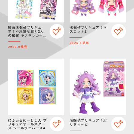
映画名探偵プリキュ
名探偵プリキュア！マ
ア！不思議な庭と2人
スコット2
の秘密 キラキラカード
グミ
2026.9
発売
2026.9
発売
にふぉるめーしょん プ
名探偵プリキュア！ぷ
リキュアオールスター
りきゅ～と
ズ シールウエハース4