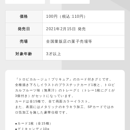
価格
100円（税込:110円）
発売日
2021年2月15日 発売
売場
全国量販店の菓子売場等
対象年齢
3才以上
『トロピカル～ジュ！プリキュア』のカード付きグミです。
全種描き下ろしイラストのプラスチックカード1枚と、トロピ
カルフルーツ味（無果汁）のトレーグミ（トレー1枚にグミが
3個付き）がセットになっています。
カードは全15種で、全て両面カラーイラスト。
また、表面にはメタリックのキラキラ加工、SPカードではホ
ロ箔加工を施した豪華仕様です。
●カード1枚（全15種）
●グミキャンディ10g