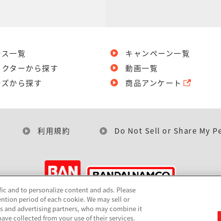
ース一覧
キャンペーン一覧
ラクターから探す
動画一覧
ーズから探す
商品アンケート
利用規約
Do Not Sell or Share My P
fic and to personalize content and ads. Please
ntion period of each cookie. We may sell or
©BANDAI
cs and advertising partners, who may combine it
ave collected from your use of their services.