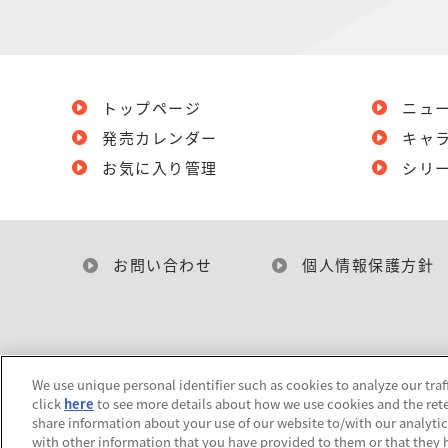
トップページ
ニュ
発売カレンダー
キャ
お気に入り管理
シリ
お問い合わせ
個人情報保護方針
We use unique personal identifier such as cookies to analyze our traf
click
here
to see more details about how we use cookies and the rete
share information about your use of our website to/with our analyti
with other information that you have provided to them or that they h