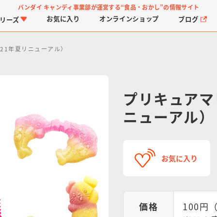
バンダイ キャンディ事業部が運営する
“食品・おかし”の情報サイト
お気に入り
オンライン
ショップ
ブログ
リーズ
21年夏リニューアル）
プリキュアマ
ニューアル）
PROJECT R.E.D.・ス
つりグミ
プリキュアシリーズ
チョコサプ
ガ
に
ーパー戦隊シリーズ
ス
お気に入り
価格
100円