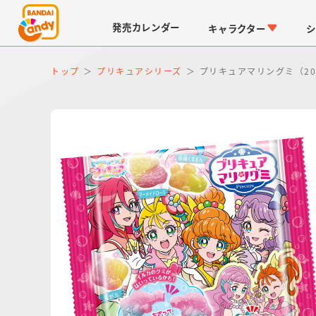
発売
カレンダー
キャラクター
シ
トップ
プリキュアシリーズ
プリキュアマリングミ（20
LINK TRAVELERS
チョコボックス
仮面ライダーシリーズ
キャラパキ