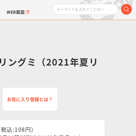
WEB取説
リングミ（2021年夏リ
ンダムシリーズ
ふぉるめーしょん＆
ポケットモンスター
SMPシリーズ
ドラゴン
ポケモン
クエアシール
お気に入り登録とは？
（税込:108円）