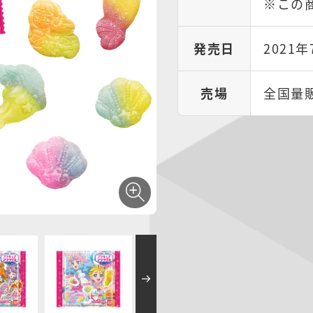
※この
発売日
2021
売場
全国量