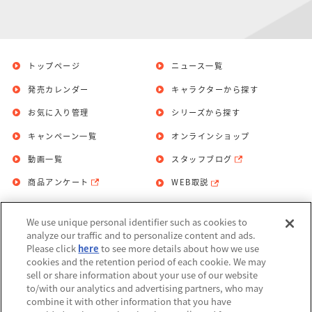
トップページ
ニュース一覧
発売カレンダー
キャラクターから探す
お気に入り管理
シリーズから探す
キャンペーン一覧
オンラインショップ
動画一覧
スタッフブログ
商品アンケート
WEB取説
We use unique personal identifier such as cookies to
お問い合わせ
個人情報保護方針
analyze our traffic and to personalize content and ads.
Please click
here
to see more details about how we use
利用規約
cookies and the retention period of each cookie. We may
sell or share information about your use of our website
Do Not Sell or Share My Personal
to/with our analytics and advertising partners, who may
Information
combine it with other information that you have