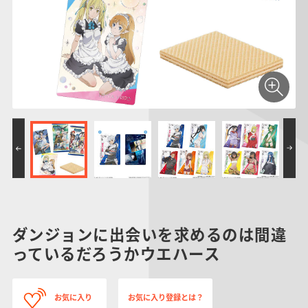
仮面ライダーシリー
キャラパキ
にふぉるめーしょん
ガンダムシリーズ
ポケモンスケールワ
アンパンマン
たまご
ま
ズ
＆スクエアシール
ールド
PROJECT R.E.D.・
つりグミ
ポケットモンスター
SMPシリーズ
サンリオキャラクタ
キャラデコ
わ
スーパー戦隊シリー
ーズ
ズ
ダンジョンに出会いを求めるのは間違
っているだろうかウエハース
お気に入り
お気に入り登録とは？