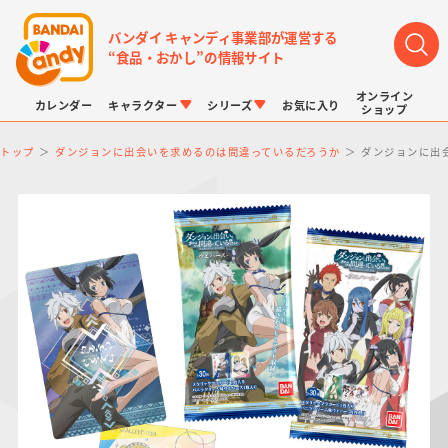
バンダイ キャンディ事業部が運営する
“食品・おかし”の情報サイト
オンライン
カレンダー
キャラクター
シリーズ
お気に入り
ショップ
トップ
ダンジョンに出会いを求めるのは間違っているだろうか
ダンジョンに出
LINK TRAVELERS
チョコボックス
プリキュアシリーズ
チョコサプ
ドラゴンボール
ポケモンキッズ