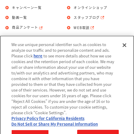
キャンペーン一覧
オンラインショップ
動画一覧
スタッフブログ
商品アンケート
WEB取説
We use unique personal identifier such as cookies to
お問い合わせ
個人情報保護方針
analyze our traffic and to personalize content and ads.
Please click
here
to see more details about how we use
利用規約
cookies and the retention period of each cookie. We may
sell or share information about your use of our website
Do Not Sell or Share My Personal
to/with our analytics and advertising partners, who may
Information
combine it with other information that you have
provided to them or that they have collected from your
アレルギー情報
use of their services. However, we do not set and use
cookies for our users under 16 years of age. Please click
“Reject All Cookies” if you are under the age of 16 or to
reject all cookies. To customize your cookie settings,
please click “Cookie Settings”.
Privacy Policy for California Residents
©BANDAI
Do Not Sell or Share My Personal Information