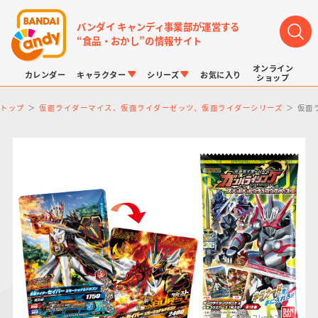
バンダイ キャンディ事業部が運営する
“食品・おかし”の情報サイト
オンライン
カレンダー
キャラクター
シリーズ
お気に入り
ショップ
トップ
仮面ライダーマイス、仮面ライダーゼッツ、仮面ライダーシリーズ
仮面
LINK TRAVELERS
チョコボックス
プリキュアシリーズ
チョコサプ
ドラゴンボール
ポケモンキッズ