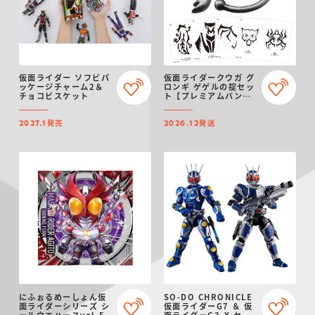
仮面ライダー ソフビパ
仮面ライダークウガ グ
ッケージチャーム2＆
ロンギ ゲゲルの掟セッ
チョコビスケット
ト【プレミアムバンダ
イ限定】（リニューア
ル）
発売
発送
2027.1
2026.12
にふぉるめーしょん仮
SO-DO CHRONICLE
面ライダーシリーズ シ
仮面ライダーG7 ＆ 仮
ールウエハースvol.5
面ライダーG3-X セッ