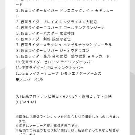
ード
２.仮面ライダーセイバー ドラゴニックナイト ★キラカー
ド
３.仮面ライダーブレイズ キングライオン大戦記
４.仮面ライダーエスパーダ ゴールデンアランジーナ
５.仮面ライダーバスター 玄武神話
６.仮面ライダー剣斬 猿飛忍者伝
７.仮面ライダースラッシュ ヘンゼルナッツとグレーテル
８.仮面ライダーカリバー ジャオウドラゴン
９.仮面ライダー最光 金の武器 銀の武器 ★キラカード
10.仮面ライダーゼロワン ライジングホッパー
11.仮面ライダー1型ロッキングホッパー
12.仮面ライダーデューク レモンエナジーアームズ
●ウエハース1枚
(C)石森プロ・テレビ朝日・ADK EM・東映ビデオ・東映
(C)BANDAI
※画像には複数ラインナップを組み合わせて撮影したものも含まれ
ます。
※価格はメーカー希望小売価格表示です。
※店頭での商品のお取り扱い開始日は、店舗によって異なる場合が
ございます。