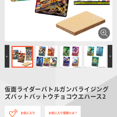
仮面ライダーシリー
キャラパキ
にふぉるめーしょん
ガンダムシリーズ
ポケモンスケールワ
アンパンマン
たまご
ま
ズ
＆スクエアシール
ールド
PROJECT R.E.D.・
つりグミ
ポケットモンスター
SMPシリーズ
サンリオキャラクタ
キャラデコ
わ
スーパー戦隊シリー
ーズ
ズ
仮面ライダーバトルガンバライジング
ズバットバットウチョコウエハース2
お気に入り
お気に入り登録とは？