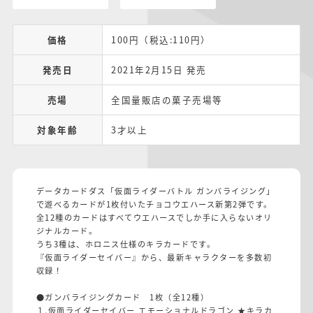
価格
100円（税込:110円）
発売日
2021年2月15日 発売
売場
全国量販店の菓子売場等
対象年齢
3才以上
データカードダス「仮面ライダーバトル ガンバライジング」
で遊べるカードが1枚付いたチョコウエハース新第2弾です。
全12種のカードはすべてウエハースでしか手に入らないオリ
ジナルカード。
うち3種は、ホロニス仕様のキラカードです。
『仮面ライダーセイバー』から、最新キャラクターを多数初
収録！
●ガンバライジングカード 1枚（全12種）
１.仮面ライダーセイバー エモーショナルドラゴン ★キラカ